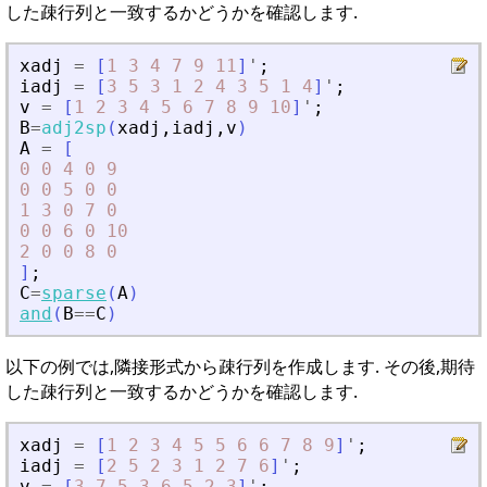
した疎行列と一致するかどうかを確認します.
xadj
=
[
1
3
4
7
9
11
]
'
;
iadj
=
[
3
5
3
1
2
4
3
5
1
4
]
'
;
v
=
[
1
2
3
4
5
6
7
8
9
10
]
'
;
B
=
adj2sp
(
xadj
,
iadj
,
v
)
A
=
[
0
0
4
0
9
0
0
5
0
0
1
3
0
7
0
0
0
6
0
10
2
0
0
8
0
]
;
C
=
sparse
(
A
)
and
(
B
==
C
)
以下の例では,隣接形式から疎行列を作成します. その後,期待
した疎行列と一致するかどうかを確認します.
xadj
=
[
1
2
3
4
5
5
6
6
7
8
9
]
'
;
iadj
=
[
2
5
2
3
1
2
7
6
]
'
;
v
=
[
3
7
5
3
6
5
2
3
]
'
;