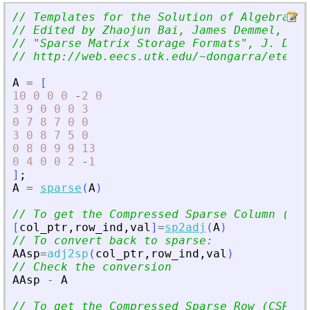
// Templates for the Solution of Algebraic 
// Edited by Zhaojun Bai, James Demmel, Jac
// 
"
Sparse Matrix Storage Formats
"
, J. Dong
// http://web.eecs.utk.edu/~dongarra/etempl
A
=
[
10
0
0
0
-
2
0
3
9
0
0
0
3
0
7
8
7
0
0
3
0
8
7
5
0
0
8
0
9
9
13
0
4
0
0
2
-
1
]
;
A
=
sparse
(
A
)
// To get the Compressed Sparse Column (CSC
[
col_ptr
,
row_ind
,
val
]
=
sp2adj
(
A
)
// To convert back to sparse:
AAsp
=
adj2sp
(
col_ptr
,
row_ind
,
val
)
// Check the conversion
AAsp
-
A
// To get the Compressed Sparse Row (CSR) :