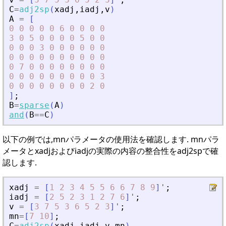
C
=
adj2sp
(
xadj
,
iadj
,
v
)
A
=
[
0
0
0
0
0
6
0
0
0
0
3
0
5
0
0
0
0
5
0
0
0
0
0
3
0
0
0
0
0
0
0
0
0
0
0
0
0
0
0
0
0
7
0
0
0
0
0
0
0
0
0
0
0
0
0
0
0
0
0
3
0
0
0
0
0
0
0
0
2
0
]
;
B
=
sparse
(
A
)
and
(
B
==
C
)
以下の例では,mnパラメータの使用法を確認します. mnパラ
メータとxadjおよびiadjの実際の内容の整合性をadj2spで確
認します.
xadj
=
[
1
2
3
4
5
5
6
6
7
8
9
]
'
;
iadj
=
[
2
5
2
3
1
2
7
6
]
'
;
v
=
[
3
7
5
3
6
5
2
3
]
'
;
mn
=
[
7
10
]
;
C
=
adj2sp
(
xadj
,
iadj
,
v
,
mn
)