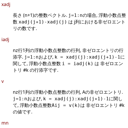
xadj
長さ (n+1)の整数ベクトル.
の場合, 浮動小数点整
j=1:n
数
は j列における非ゼロエント
xadj(j+1)-xadj(j)
リの数です.
iadj
nz行1列の浮動小数点整数の行列, 非ゼロエントリの行
添字.
および,
に
j=1:n
k = xadj(j):xadj(j+1)-1
関して, 浮動小数点整数
は 非ゼロエン
i = iadj(k)
トリ #k の行添字です.
v
nz行1列の浮動小数点整数の行列, Aの非ゼロエントリ.
および,
に関し
j=1:n
k = xadj(j):xadj(j+1)-1
て, 浮動小数点整数
は 非ゼロエントリ #k
Aij = v(k)
の値です.
mn