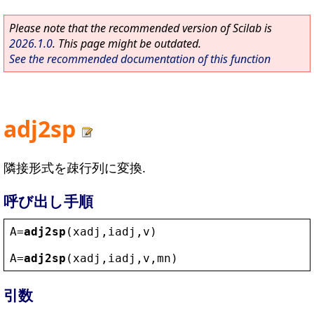
Please note that the recommended version of Scilab is
2026.1.0
. This page might be outdated.
See the recommended documentation of this function
adj2sp
隣接形式を疎行列に変換.
呼び出し手順
A
=
adj2sp
(
xadj
,
iadj
,
v
)
A
=
adj2sp
(
xadj
,
iadj
,
v
,
mn
)
引数