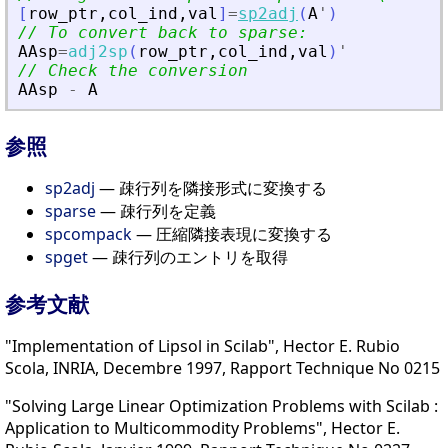
[
row_ptr
,
col_ind
,
val
]
=
sp2adj
(
A
'
)
// To convert back to sparse:
AAsp
=
adj2sp
(
row_ptr
,
col_ind
,
val
)
'
// Check the conversion
AAsp
-
A
参照
sp2adj
— 疎行列を隣接形式に変換する
sparse
— 疎行列を定義
spcompack
— 圧縮隣接表現に変換する
spget
— 疎行列のエントリを取得
参考文献
"Implementation of Lipsol in Scilab", Hector E. Rubio
Scola, INRIA, Decembre 1997, Rapport Technique No 0215
"Solving Large Linear Optimization Problems with Scilab :
Application to Multicommodity Problems", Hector E.