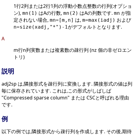
1行2列または2行1列の浮動小数点整数の行列(オプショ
ン),
はAの行数,
はAの列数です.
が指
mn(1)
mn(2)
mn
定されない場合,
は,
および
mn=[m,n]
m=max(iadj)
がデフォルトとなります.
n=size(xadj,"*")-1
A
m行n列実数または複素数の疎行列 (nz 個の非ゼロエン
トリ)
説明
adj2sp は,隣接形式を疎行列に変換します. 隣接形式の値は列
毎に保存されています. これは,この形式がしばしば
"Compressed sparse column" または CSCと呼ばれる理由
です.
例
以下の例では,隣接形式から疎行列を作成します. その後,期待