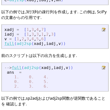
以下の例では,3行3列の疎行列を作成します. この例は, SciPy
の文書からの引用です.
xadj
=
[
1
,
3
,
4
,
7
]
iadj
=
[
1
,
3
,
3
,
1
,
2
,
3
]
v
=
[
1
,
2
,
3
,
4
,
5
,
6
]
full
(
adj2sp
(
xadj
,
iadj
,
v
)
)
前のスクリプトは以下の出力を生成します.
-
-
>
full
(
adj2sp
(
xadj
,
iadj
,
v
)
)
ans
=
1.
0.
4.
0.
0.
5.
2.
3.
6.
以下の例では,sp2adjおよびadj2sp関数が逆関数であること
を 確認します.