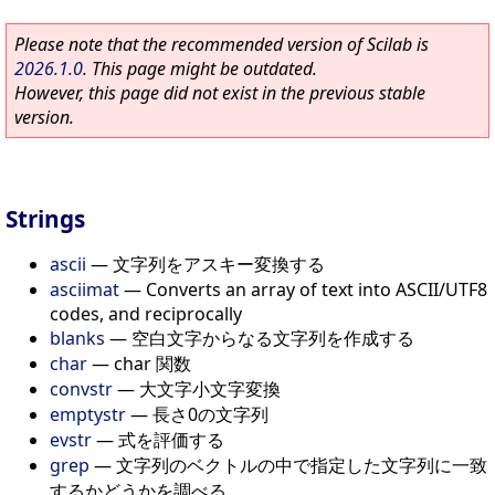
Please note that the recommended version of Scilab is
2026.1.0
. This page might be outdated.
However, this page did not exist in the previous stable
version.
Strings
ascii
—
文字列をアスキー変換する
asciimat
—
Converts an array of text into ASCII/UTF8
codes, and reciprocally
blanks
—
空白文字からなる文字列を作成する
char
—
char 関数
convstr
—
大文字小文字変換
emptystr
—
長さ0の文字列
evstr
—
式を評価する
grep
—
文字列のベクトルの中で指定した文字列に一致
するかどうかを調べる