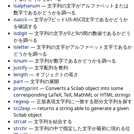
isalphanum
—
文字列の文字がアルファベットまたは
数字であるかどうかを調べる
isascii
—
文字が7ビットUS-ASCII文字であるかどうか
を確認する
isdigit
—
文字列の文字が0と9の間の数値であるかどう
かを調べる
isletter
—
文字列の文字がアルファベット文字であるか
どうかを調べる
isnum
—
文字列が数字であるかどうかを調べる
justify
—
文字配列を整列
length
—
オブジェクトの長さ
part
—
文字列の展開
prettyprint
—
Converts a Scilab object into some
corresponding LaTeX, TeX, MathML or HTML strings
regexp
—
正規表現文字列に一致する部分文字列を探す
sci2exp
—
returns a string able to generate a given
Scilab object
strcat
—
文字列を結合する
strchr
—
文字列の中で指定した文字が最初に現れる位