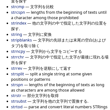
置を探す
strcmp
—
文字列を比較
strcspn
—
lengths from the beginning of texts until
a character among those prohibited
strindex
—
他の文字列の中で指定した文字列の位置を
探す.
string
—
文字列に変換
stripblanks
—
文字列の先頭または末尾の空白(および
タブ)を取り除く
strncpy
—
文字列から文字をコピーする
strrchr
—
文字列の中で指定した文字が最後に現れる場
所を探す
strrev
—
文字列を逆順にして返す
strsplit
—
split a single string at some given
positions or patterns
strspn
—
lengths of the beginning of texts as long
as characters are among those allowed
strstr
—
部分文字列を取得
strsubst
—
文字列を他の文字列で置換する.
strtod
—
parse and convert literal numbers STRings