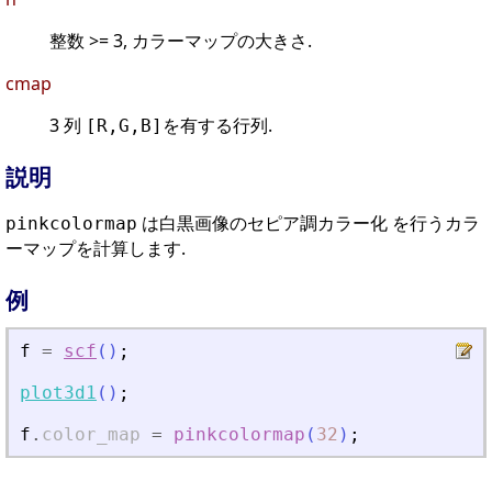
整数 >= 3, カラーマップの大きさ.
cmap
3 列
を有する行列.
[R,G,B]
説明
は白黒画像のセピア調カラー化 を行うカラ
pinkcolormap
ーマップを計算します.
例
f
=
scf
(
)
;
plot3d1
(
)
;
f
.
color_map
=
pinkcolormap
(
32
)
;