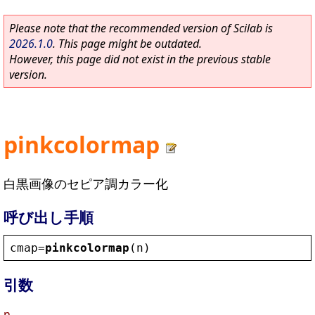
Please note that the recommended version of Scilab is
2026.1.0
. This page might be outdated.
However, this page did not exist in the previous stable
version.
pinkcolormap
白黒画像のセピア調カラー化
呼び出し手順
cmap
=
pinkcolormap
(
n
)
引数
n