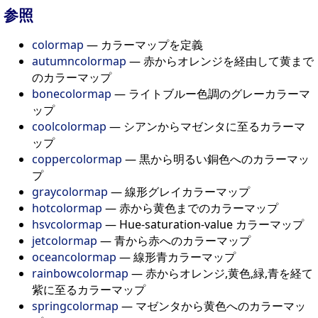
参照
colormap
— カラーマップを定義
autumncolormap
— 赤からオレンジを経由して黄まで
のカラーマップ
bonecolormap
— ライトブルー色調のグレーカラーマ
ップ
coolcolormap
— シアンからマゼンタに至るカラーマ
ップ
coppercolormap
— 黒から明るい銅色へのカラーマッ
プ
graycolormap
— 線形グレイカラーマップ
hotcolormap
— 赤から黄色までのカラーマップ
hsvcolormap
— Hue-saturation-value カラーマップ
jetcolormap
— 青から赤へのカラーマップ
oceancolormap
— 線形青カラーマップ
rainbowcolormap
— 赤からオレンジ,黄色,緑,青を経て
紫に至るカラーマップ
springcolormap
— マゼンタから黄色へのカラーマッ