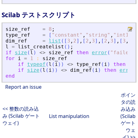
Scilab テストスクリプト
size_ref
=
8
;
type_ref
=
[
"
constant
"
,
"
string
"
,
"
int16
"
,
dim_ref
=
list
(
[
3
,
2
]
,
[
2
,
3
]
,
[
2
,
3
]
,
[
3
,
2
]
,
l
=
list_createlist
(
)
;
if
size
(
l
)
<>
size_ref
then
error
(
"
failed
"
)
for
i
=
1
:
size_ref
if
typeof
(
l
(
i
)
)
<>
type_ref
(
i
)
then
err
if
size
(
l
(
i
)
)
<>
dim_ref
(
i
)
then
error
(
end
Report an issue
ポイン
タの読
<< 整数の読み込
み込み
み (Scilab ゲート
List manipulation
(Scilab
ウェイ)
ゲート
ウェ
イ) >>