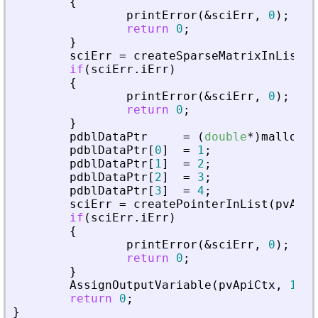
{
printError
(
&
sciErr
,
0
)
;
return
0
;
}
sciErr
=
createSparseMatrixInList
(
p
if
(
sciErr
.
iErr
)
{
printError
(
&
sciErr
,
0
)
;
return
0
;
}
pdblDataPtr
=
(
double
*
)
malloc
(
s
pdblDataPtr
[
0
]
=
1
;
pdblDataPtr
[
1
]
=
2
;
pdblDataPtr
[
2
]
=
3
;
pdblDataPtr
[
3
]
=
4
;
sciErr
=
createPointerInList
(
pvApiC
if
(
sciErr
.
iErr
)
{
printError
(
&
sciErr
,
0
)
;
return
0
;
}
AssignOutputVariable
(
pvApiCtx
,
1
)
=
return
0
;
}