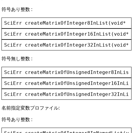
符号あり整数 :
SciErr
createMatrixOfInteger8InList
(
void
* 
_
SciErr
createMatrixOfInteger16InList
(
void
* 
SciErr
createMatrixOfInteger32InList
(
void
* 
符号無し整数 :
SciErr
createMatrixOfUnsignedInteger8InList
SciErr
createMatrixOfUnsignedInteger16InLis
SciErr
createMatrixOfUnsignedInteger32InLis
名前指定変数プロファイル:
符号あり整数 :