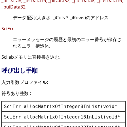
_pcData8, _psData16, _piData32, _pucData8, _pusData16,
_puiData32
データ配列(大きさ: _iCols * _iRows)のアドレス.
SciErr
エラーメッセージの履歴と最初のエラー番号が保存さ
れるエラー構造体.
Scilabメモリに直接書き込む.
呼び出し手順
入力引数プロファイル:
符号あり整数 :
SciErr
allocMatrixOfInteger8InList
(
void
* 
_p
SciErr
allocMatrixOfInteger16InList
(
void
* 
_