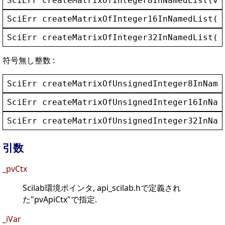
SciErr
createMatrixOfInteger8InNamedList
(
vo
SciErr
createMatrixOfInteger16InNamedList
(
v
SciErr
createMatrixOfInteger32InNamedList
(
v
符号無し整数 :
SciErr
createMatrixOfUnsignedInteger8InName
SciErr
createMatrixOfUnsignedInteger16InNam
SciErr
createMatrixOfUnsignedInteger32InNam
引数
_pvCtx
Scilab環境ポインタ, api_scilab.hで定義され
た"pvApiCtx"で指定.
_iVar