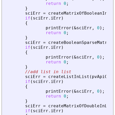
return
0
;
}
sciErr
=
createMatrixOfBooleanInLis
if
(
sciErr
.
iErr
)
{
printError
(
&
sciErr
,
0
)
;
return
0
;
}
sciErr
=
createBooleanSparseMatrixI
if
(
sciErr
.
iErr
)
{
printError
(
&
sciErr
,
0
)
;
return
0
;
}
//add list in list
sciErr
=
createListInList
(
pvApiCtx
,
if
(
sciErr
.
iErr
)
{
printError
(
&
sciErr
,
0
)
;
return
0
;
}
sciErr
=
createMatrixOfDoubleInList
if
(
sciErr
.
iErr
)