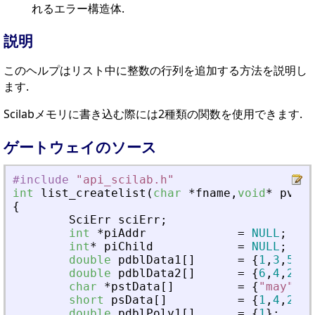
れるエラー構造体.
説明
このヘルプはリスト中に整数の行列を追加する方法を説明し
ます.
Scilabメモリに書き込む際には2種類の関数を使用できます.
ゲートウェイのソース
#include
"
api_scilab.h
"
int
list_createlist
(
char
*
fname
,
void
*
pvApi
{
SciErr
sciErr
;
int
*
piAddr
=
NULL
;
int
*
piChild
=
NULL
;
double
pdblData1
[
]
=
{
1
,
3
,
5
,
2
,
double
pdblData2
[
]
=
{
6
,
4
,
2
,
5
,
char
*
pstData
[
]
=
{
"
may
"
,
"
b
short
psData
[
]
=
{
1
,
4
,
2
,
5
,
double
pdblPoly1
[
]
=
{
1
}
;