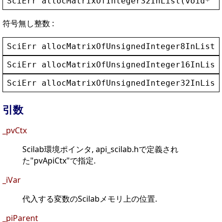
SciErr
allocMatrixOfInteger32InList
(
void
* 
_
符号無し整数 :
SciErr
allocMatrixOfUnsignedInteger8InList
(
SciErr
allocMatrixOfUnsignedInteger16InList
SciErr
allocMatrixOfUnsignedInteger32InList
引数
_pvCtx
Scilab環境ポインタ, api_scilab.hで定義され
た"pvApiCtx"で指定.
_iVar
代入する変数のScilabメモリ上の位置.
_piParent