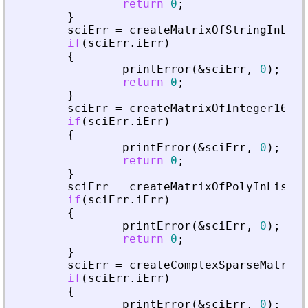
return
0
;
}
sciErr
=
createMatrixOfStringInList
if
(
sciErr
.
iErr
)
{
printError
(
&
sciErr
,
0
)
;
return
0
;
}
sciErr
=
createMatrixOfInteger16InL
if
(
sciErr
.
iErr
)
{
printError
(
&
sciErr
,
0
)
;
return
0
;
}
sciErr
=
createMatrixOfPolyInList
(
p
if
(
sciErr
.
iErr
)
{
printError
(
&
sciErr
,
0
)
;
return
0
;
}
sciErr
=
createComplexSparseMatrixI
if
(
sciErr
.
iErr
)
{
printError
(
&
sciErr
,
0
)
;