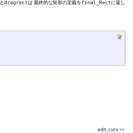
ると
は 最終的な矩形の定義を
に返し
dragrect
final_Rect
edit_curv >>