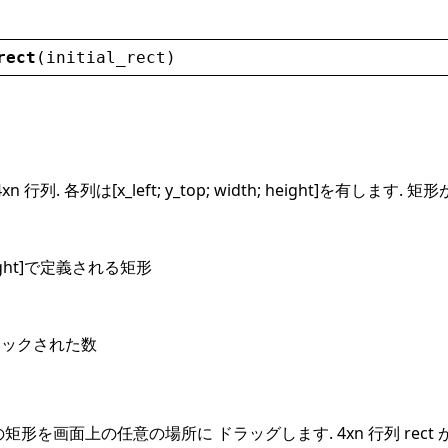
rect
(
initial_rect
)
列. 各列は[x_left; y_top; width; height]を有します.
h, height]で定義される矩形
リックされた数
形を画面上の任意の場所に ドラッグします. 4xn 行列 rect