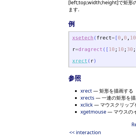
[left;top;width;he
ます.
例
xsetech
(
frect
=
[
0
,
0
,
10
r
=
dragrect
(
[
10
;
10
;
30
;
xrect
(
r
)
参照
xrect
— 矩形を描画する
xrects
— 一連の矩形を
xclick
— マウスクリップ
xgetmouse
— マウスの
R
<< interaction