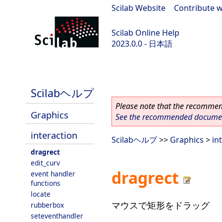
Scilab Website
|
Contribute w
Scilab Online Help
2023.0.0 - 日本語
scilab-branch-2023.0
Scilabヘルプ
Please note that the recommend
Graphics
See the recommended document
interaction
Scilabヘルプ
>>
Graphics
>
in
dragrect
edit_curv
dragrect
event handler
functions
locate
マウスで矩形をドラッグ
rubberbox
seteventhandler