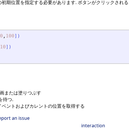
ight]で矩形の初期位置を指定する必要があります. ボタンがクリックされ
0
,
100
]
)
10
]
)
描画または塗りつぶす
を待つ.
イベントおよびカレントの位置を取得する
eport an issue
interaction