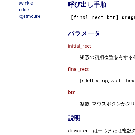
呼び出し手順
twinkle
xclick
xgetmouse
[
final_rect
,
btn
]=
drag
パラメータ
initial_rect
矩形の初期位置を有する4xn 行
final_rect
[x_left, y_top, widt
btn
整数, マウスボタンがク
説明
は一つまたは複数の矩
dragrect