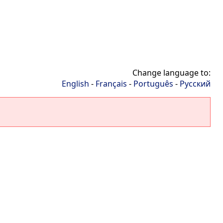
Change language to:
English
-
Français
-
Português
-
Русский