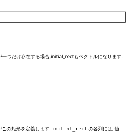
 矩形が一つだけ存在する場合,initial_rectもベクトルになります.
 がこの矩形を定義します.
の各列には, 値
initial_rect