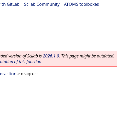
ith GitLab
|
Scilab Community
|
ATOMS toolboxes
ed version of Scilab is
2026.1.0
. This page might be outdated.
ation of this function
teraction
> dragrect