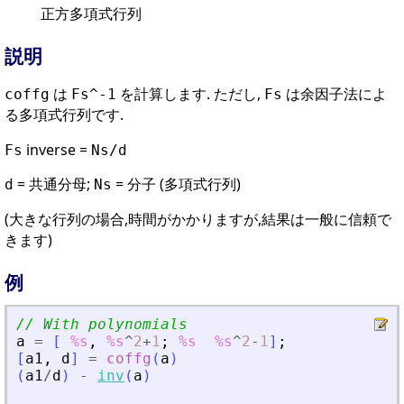
正方多項式行列
説明
は
を計算します. ただし,
は余因子法によ
coffg
Fs^-1
Fs
る多項式行列です.
inverse =
Fs
Ns/d
= 共通分母;
= 分子 (多項式行列)
d
Ns
(大きな行列の場合,時間がかかりますが,結果は一般に信頼で
きます)
例
// With polynomials
a
=
[
%s
,
%s
^
2
+
1
;
%s
%s
^
2
-
1
]
;
[
a1
,
d
]
=
coffg
(
a
)
(
a1
/
d
)
-
inv
(
a
)