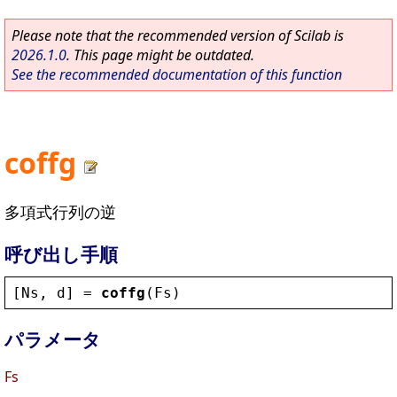
Please note that the recommended version of Scilab is
2026.1.0
. This page might be outdated.
See the recommended documentation of this function
coffg
多項式行列の逆
呼び出し手順
[
Ns
, 
d
] = 
coffg
(
Fs
)
パラメータ
Fs