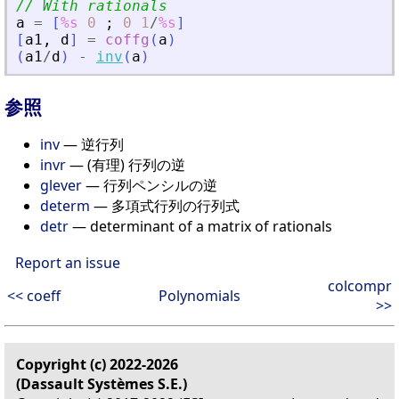
// With rationals
a
=
[
%s
0
;
0
1
/
%s
]
[
a1
,
d
]
=
coffg
(
a
)
(
a1
/
d
)
-
inv
(
a
)
参照
inv
— 逆行列
invr
— (有理) 行列の逆
glever
— 行列ペンシルの逆
determ
— 多項式行列の行列式
detr
— determinant of a matrix of rationals
Report an issue
colcompr
<< coeff
Polynomials
>>
Copyright (c) 2022-2026
(Dassault Systèmes S.E.)