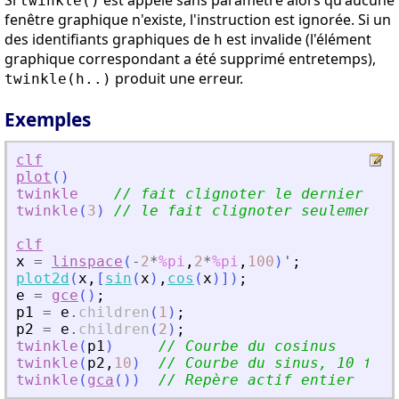
Si
est appelé sans paramètre alors qu'aucune
twinkle()
fenêtre graphique n'existe, l'instruction est ignorée. Si un
des identifiants graphiques de
est invalide (l'élément
h
graphique correspondant a été supprimé entretemps),
produit une erreur.
twinkle(h..)
Exemples
clf
plot
(
)
twinkle
// fait clignoter le dernier gro
twinkle
(
3
)
// le fait clignoter seulement 3
clf
x
=
linspace
(
-
2
*
%pi
,
2
*
%pi
,
100
)
'
;
plot2d
(
x
,
[
sin
(
x
)
,
cos
(
x
)
]
)
;
e
=
gce
(
)
;
p1
=
e
.
children
(
1
)
;
p2
=
e
.
children
(
2
)
;
twinkle
(
p1
)
// Courbe du cosinus
twinkle
(
p2
,
10
)
// Courbe du sinus, 10 fois
twinkle
(
gca
(
)
)
// Repère actif entier