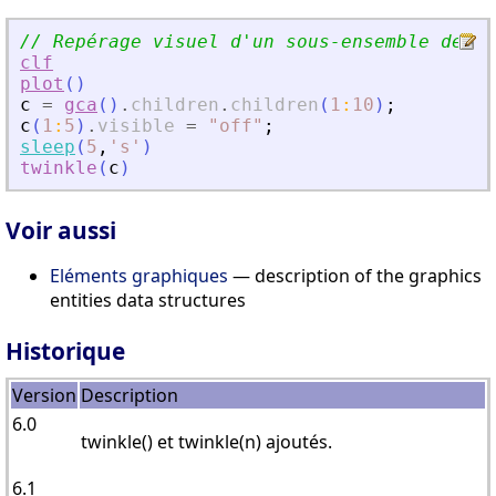
// Repérage visuel d
'
un sous-ensemble de mu
clf
plot
(
)
c
=
gca
(
)
.
children
.
children
(
1
:
10
)
;
c
(
1
:
5
)
.
visible
=
"
off
"
;
sleep
(
5
,
'
s
'
)
twinkle
(
c
)
Voir aussi
Eléments graphiques
— description of the graphics
entities data structures
Historique
Version
Description
6.0
twinkle() et twinkle(n) ajoutés.
6.1