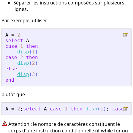
Séparer les instructions composées sur plusieurs
lignes.
Par exemple, utiliser :
A
=
2
select
A
case
1
then
disp
(
1
)
case
2
then
disp
(
2
)
else
disp
(
3
)
end
plutôt que
A
=
2
;
select
A
case
1
then
disp
(
1
)
;
case
2
Attention : le nombre de caractères constituant le
corps d'une instruction conditionnelle (if while for ou