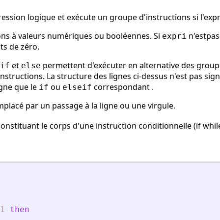
ssion logique et exécute un groupe d'instructions si l'expr
ons à valeurs numériques ou booléennes. Si
n'estpas 
expri
ts de zéro.
et
permettent d'exécuter en alternative des groupe
if
else
structions. La structure des lignes ci-dessus n'est pas sign
igne que le
ou
correspondant .
if
elseif
placé par un passage à la ligne ou une virgule.
stituant le corps d'une instruction conditionnelle (if while 
1
then