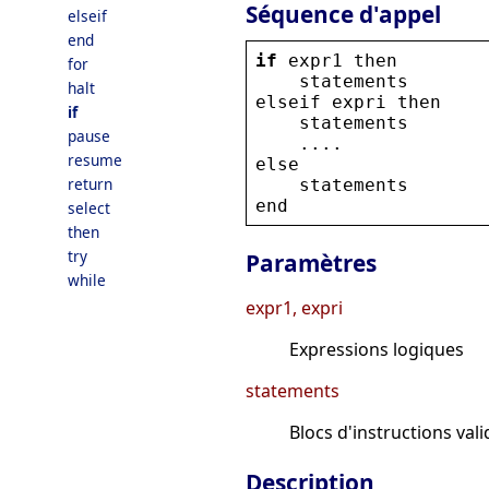
Séquence d'appel
elseif
end
if
expr1
then
for
statements
halt
elseif
expri
then
if
statements
pause
    ....
resume
else
return
statements
end
select
then
try
Paramètres
while
expr1, expri
Expressions logiques
statements
Blocs d'instructions vali
Description