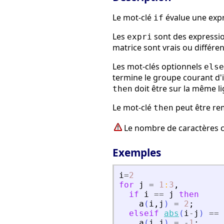
Le mot-clé
évalue une expre
if
Les
sont des expressi
expri
matrice sont vrais ou différen
Les mot-clés optionnels
else
termine le groupe courant d'in
doit être sur la même l
then
Le mot-clé
peut être rem
then
Le nombre de caractères con
Exemples
i
=
2
for
j
=
1
:
3
,
if
i
==
j
then
a
(
i
,
j
)
=
2
;
elseif
abs
(
i
-
j
)
==
a
(
i
,
j
)
=
-
1
;