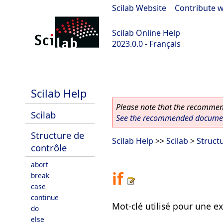
Scilab Website
|
Contribute w
Scilab Online Help
2023.0.0 - Français
scilab-2023.0.0
Scilab Help
Please note that the recommend
Scilab
See the recommended document
Structure de
Scilab Help
>>
Scilab
>
Struct
contrôle
abort
if
break
case
continue
Mot-clé utilisé pour une e
do
else