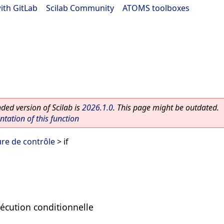
ith GitLab
|
Scilab Community
|
ATOMS toolboxes
ed version of Scilab is
2026.1.0
. This page might be outdated.
ation of this function
ure de contrôle
> if
xécution conditionnelle