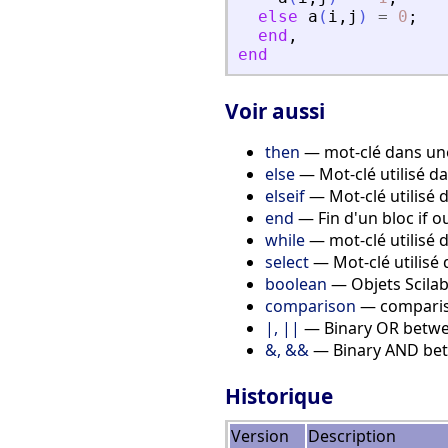
else
a
(
i
,
j
)
=
0
;
end
,
end
Voir aussi
then
— mot-clé dans une s
else
— Mot-clé utilisé da
elseif
— Mot-clé utilisé d
end
— Fin d'un bloc if o
while
— mot-clé utilisé d
select
— Mot-clé utilisé 
boolean
— Objets Scilab
comparison
— compariso
|, ||
— Binary OR betwe
&, &&
— Binary AND bet
Historique
Version
Description