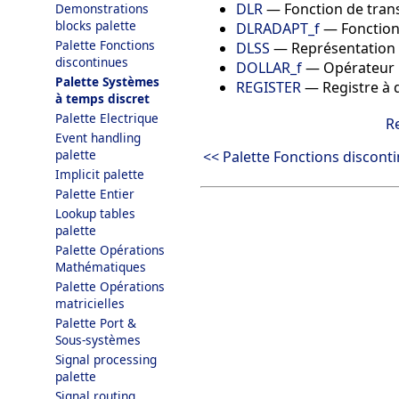
DLR
—
Fonction de trans
Demonstrations
blocks palette
DLRADAPT_f
—
Fonction
Palette Fonctions
DLSS
—
Représentation 
discontinues
DOLLAR_f
—
Opérateur 
Palette Systèmes
REGISTER
—
Registre à 
à temps discret
Palette Electrique
R
Event handling
palette
<< Palette Fonctions discont
Implicit palette
Palette Entier
Lookup tables
palette
Palette Opérations
Mathématiques
Palette Opérations
matricielles
Palette Port &
Sous-systèmes
Signal processing
palette
Signal routing