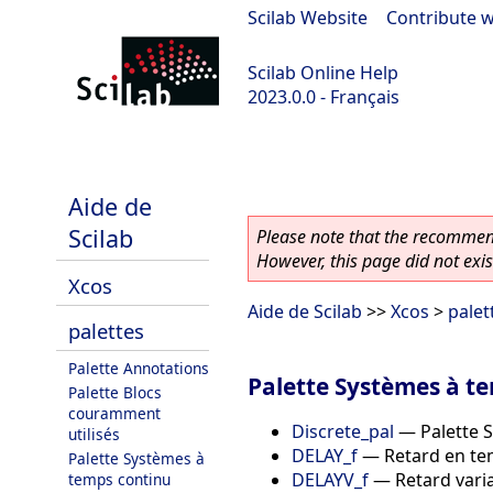
Scilab Website
|
Contribute w
Scilab Online Help
2023.0.0 - Français
scilab-branch-2023.0
Aide de
Scilab
Please note that the recommend
However, this page did not exist
Xcos
Aide de Scilab
>>
Xcos
>
palet
palettes
Palette Annotations
Palette Systèmes à te
Palette Blocs
couramment
Discrete_pal
—
Palette 
utilisés
DELAY_f
—
Retard en te
Palette Systèmes à
DELAYV_f
—
Retard vari
temps continu