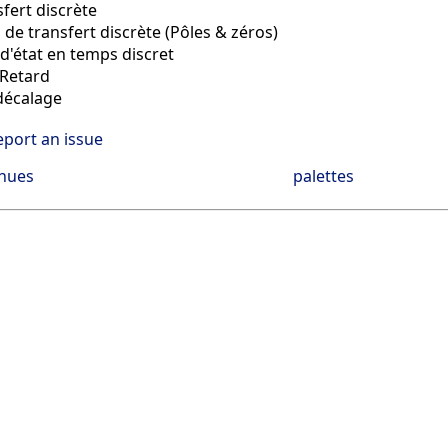
fert discrète
 de transfert discrète (Pôles & zéros)
d'état en temps discret
Retard
décalage
eport an issue
inues
palettes