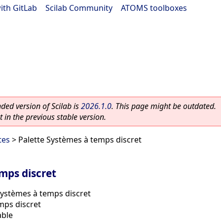
ith GitLab
|
Scilab Community
|
ATOMS toolboxes
ed version of Scilab is
2026.1.0
. This page might be outdated.
 in the previous stable version.
tes
> Palette Systèmes à temps discret
mps discret
Systèmes à temps discret
mps discret
able