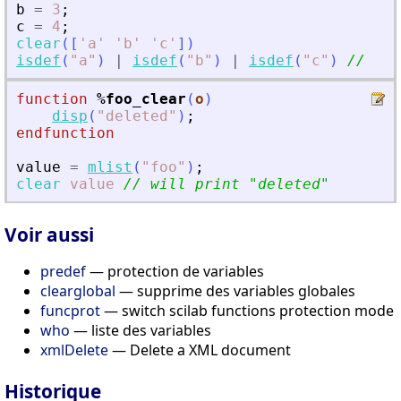
b
=
3
;
c
=
4
;
clear
(
[
'
a
'
'
b
'
'
c
'
]
)
isdef
(
"
a
"
)
|
isdef
(
"
b
"
)
|
isdef
(
"
c
"
)
// F
function
%foo_clear
(
o
)
disp
(
"
deleted
"
)
;
endfunction
value
=
mlist
(
"
foo
"
)
;
clear
value
// will print 
"
deleted
"
Voir aussi
predef
— protection de variables
clearglobal
— supprime des variables globales
funcprot
— switch scilab functions protection mode
who
— liste des variables
xmlDelete
— Delete a XML document
Historique