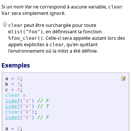
Si un nom
Var
ne correspond à aucune variable,
clear
sera simplement ignoré.
Var
peut être surchargée pour toute
clear
, en définissant la fonction
mlist("foo")
. Celle-ci sera appelée autant lors des
%foo_clear()
appels explicites à
, qu'en quittant
clear
l'environnement où la mlist a été définie.
Exemples
a
=
2
;
b
=
3
;
c
=
4
;
clear
a
isdef
(
"
a
"
)
// F
isdef
(
"
b
"
)
// T
clear
(
"
b
"
)
;
isdef
(
"
b
"
)
// F
a
=
2
;