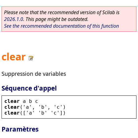
Please note that the recommended version of Scilab is
2026.1.0
. This page might be outdated.
See the recommended documentation of this function
clear
Suppression de variables
Séquence d'appel
clear
a
b
c
clear
(
'
a
'
, 
'
b
'
, 
'
c
'
)
clear
([
'
a
' '
b
' '
c
'
])
Paramètres