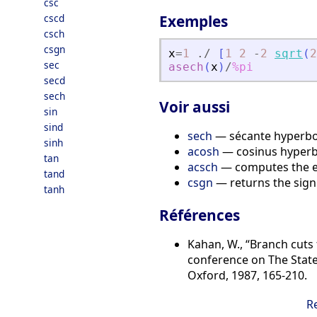
csc
cscd
Exemples
csch
csgn
x
=
1
./
[
1
2
-
2
sqrt
(
2
sec
asech
(
x
)
/
%pi
secd
sech
Voir aussi
sin
sind
sech
— sécante hyperbol
sinh
acosh
— cosinus hyperb
tan
acsch
— computes the el
tand
csgn
— returns the sign 
tanh
Références
Kahan, W., “Branch cuts
conference on The State 
Oxford, 1987, 165-210.
R