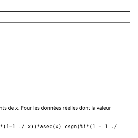
ants de
. Pour les données réelles dont la valeur
x
*(1−1 ./ x))*asec(x)=csgn(%i*(1 − 1 ./