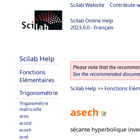
Scilab Website
|
Contribute w
Scilab Online Help
2023.0.0 - Français
scilab-2023.0.0
Scilab Help
Please note that the recommend
Fonctions
See the recommended document
Elémentaires
Scilab Help
>>
Fonctions Elém
Trigonométrie
Trigonométrie
asech
matricielle
acos
acosd
sécante hyperbolique inve
acosh
acot