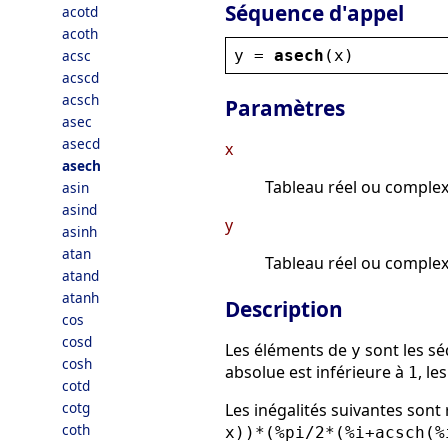
Séquence d'appel
acotd
acoth
y
 = 
asech
(
x
)
acsc
acscd
acsch
Paramètres
asec
asecd
x
asech
Tableau réel ou complex
asin
asind
y
asinh
atan
Tableau réel ou complex
atand
atanh
Description
cos
cosd
Les éléments de
sont les s
y
cosh
absolue est inférieure à
, le
1
cotd
cotg
Les inégalités suivantes sont
coth
x))*(%pi/2*(%i+acsch(%