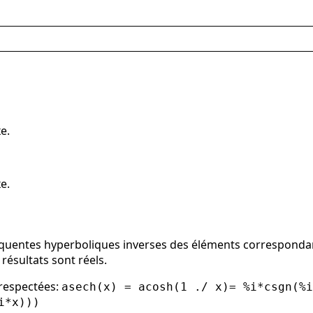
e.
e.
équentes hyperboliques inverses des éléments correspond
s résultats sont réels.
 respectées:
asech(x) = acosh(1 ./ x)= %i*csgn(%i
i*x)))