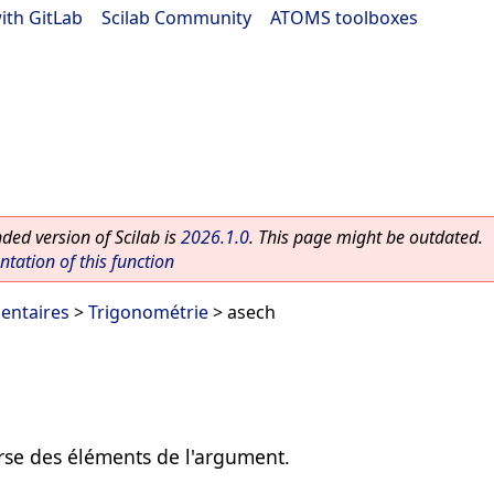
ith GitLab
|
Scilab Community
|
ATOMS toolboxes
ed version of Scilab is
2026.1.0
. This page might be outdated.
ation of this function
entaires
>
Trigonométrie
> asech
rse des éléments de l'argument.