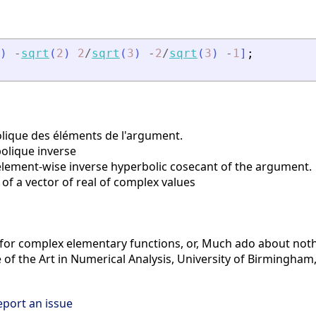
)
-
sqrt
(
2
)
2
/
sqrt
(
3
)
-
2
/
sqrt
(
3
)
-
1
]
;
ique des éléments de l'argument.
olique inverse
ement-wise inverse hyperbolic cosecant of the argument.
of a vector of real of complex values
 for complex elementary functions, or, Much ado about noth
of the Art in Numerical Analysis, University of Birmingham, 
eport an issue