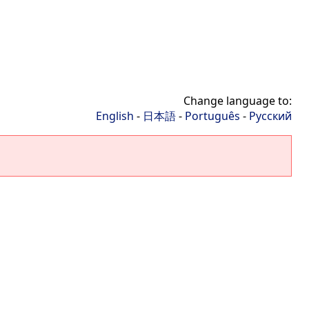
Change language to:
English
-
日本語
-
Português
-
Русский