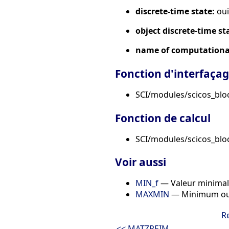
discrete-time state:
oui
object discrete-time st
name of computational
Fonction d'interfaça
SCI/modules/scicos_blo
Fonction de calcul
SCI/modules/scicos_bloc
Voir aussi
MIN_f
— Valeur minimal
MAXMIN
— Minimum ou m
R
<< MATZREIM