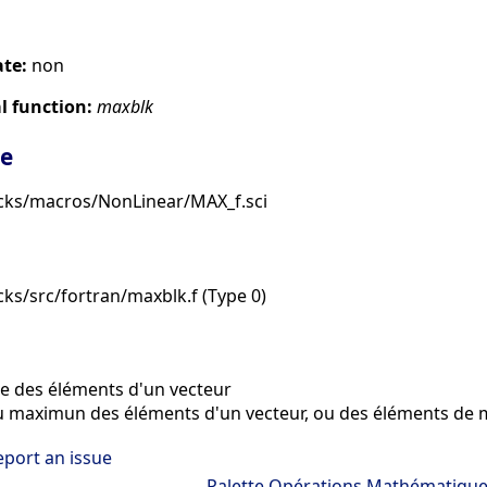
ate:
non
 function:
maxblk
ge
cks/macros/NonLinear/MAX_f.sci
ks/src/fortran/maxblk.f (Type 0)
e des éléments d'un vecteur
aximun des éléments d'un vecteur, ou des éléments de m
eport an issue
Palette Opérations Mathématiqu