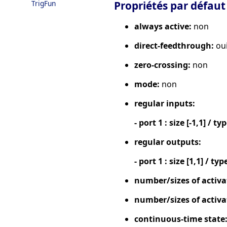
TrigFun
Propriétés par défaut
always active:
non
direct-feedthrough:
ou
zero-crossing:
non
mode:
non
regular inputs:
- port 1 : size [-1,1] / ty
regular outputs:
- port 1 : size [1,1] / typ
number/sizes of activa
number/sizes of activa
continuous-time state