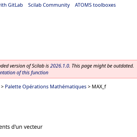
ith GitLab
|
Scilab Community
|
ATOMS toolboxes
ed version of Scilab is
2026.1.0
. This page might be outdated.
ation of this function
>
Palette Opérations Mathématiques
> MAX_f
nts d'un vecteur