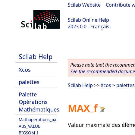
Scilab Website
|
Contribute w
Scilab Online Help
2023.0.0 - Français
scilab-2023.0.0
Scilab Help
Please note that the recommend
Xcos
See the recommended document
palettes
Scilab Help
>>
Xcos
>
palettes
Palette
Opérations
MAX_f
Mathématiques
Mathoperations_pal
Valeur maximale des éléme
ABS_VALUE
BIGSOM_f