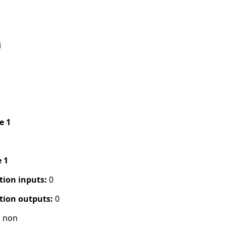
i
pe 1
e 1
tion inputs:
0
tion outputs:
0
:
non