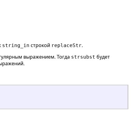
к
строкой
.
string_in
replaceStr
гулярным выражением. Тогда
будет
strsubst
выражений.