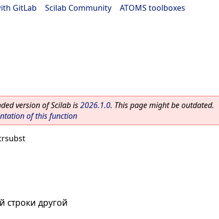
ith GitLab
|
Scilab Community
|
ATOMS toolboxes
ed version of Scilab is
2026.1.0
. This page might be outdated.
ation of this function
trsubst
й строки другой