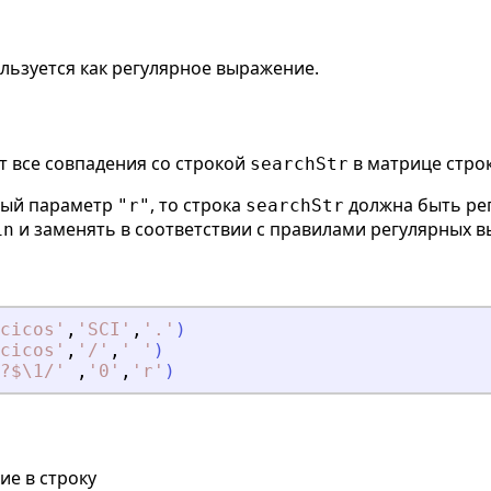
льзуется как регулярное выражение.
 все совпадения со строкой
в матрице стро
searchStr
тый параметр
, то строка
должна быть ре
"r"
searchStr
и заменять в соответствии с правилами регулярных 
in
cicos
'
,
'
SCI
'
,
'
.
'
)
cicos
'
,
'
/
'
,
'
'
)
?$\1/
'
,
'
0
'
,
'
r
'
)
е в строку