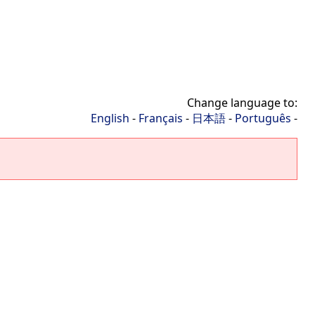
Change language to:
English
-
Français
-
日本語
-
Português
-