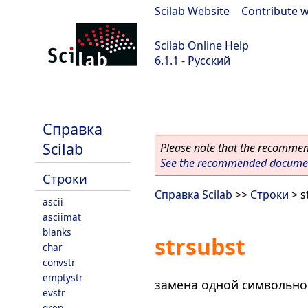
Scilab Website
|
Contribute w
Scilab Online Help
6.1.1 - Русский
Scilab-Branch-6.1-GIT
Справка
Scilab
Please note that the recommend
See the recommended document
Строки
Справка Scilab
>>
Строки
> s
ascii
asciimat
blanks
strsubst
char
convstr
emptystr
замена одной символьно
evstr
grep