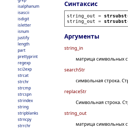
Синтаксис
isalphanum
isascii
string_out
 = 
strsubst
isdigit
string_out
 = 
strsubst
isletter
isnum
Аргументы
justify
length
string_in
part
prettyprint
матрица символьных ст
regexp
sci2exp
searchStr
strcat
символьная строка. Ст
strchr
strcmp
replaceStr
strcspn
strindex
Символьная строка. Ст
string
string_out
stripblanks
strncpy
матрица символьных с
strrchr