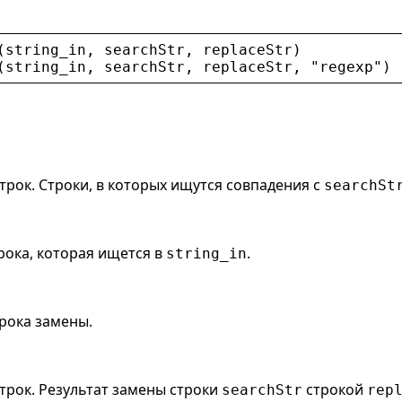
(
string_in
, 
searchStr
, 
replaceStr
)
(
string_in
, 
searchStr
, 
replaceStr
, 
"
regexp
"
)
рок. Строки, в которых ищутся совпадения с
searchSt
рока, которая ищется в
.
string_in
рока замены.
трок. Результат замены строки
строкой
searchStr
rep