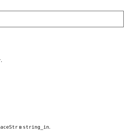
.
r
в
.
laceStr
string_in