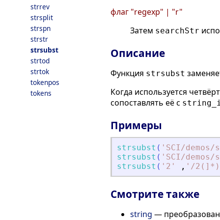
strrev
флаг "regexp" | "r"
strsplit
strspn
Затем
испо
searchStr
strstr
strsubst
Описание
strtod
strtok
Функция
заменяет
strsubst
tokenpos
Когда используется четвёр
tokens
сопоставлять её с
string_
Примеры
strsubst
(
'
SCI/demos/s
strsubst
(
'
SCI/demos/s
strsubst
(
'
2
'
,
'
/2(]*)
Смотрите также
string
— преобразовани