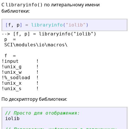
C
по литеральному имени
libraryinfo()
библиотеки:
[
f
,
p
]
=
libraryinfo
(
"
iolib
"
)
--> [f, p] = libraryinfo("iolib")

 p  =

 SCI\modules\io\macros\

 f  =

!input      !

!unix_g     !

!unix_w     !

!%_sodload  !

!unix_x     !

По дескриптору библиотеки:
// Просто для отображения:
iolib