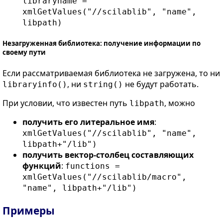
libraryname =
xmlGetValues("//scilablib", "name",
libpath)
Незагруженная библиотека: получение информации по
своему пути
Если рассматриваемая библиотека не загружена, то ни
, ни
не будут работать.
libraryinfo()
string()
При условии, что известен путь
, можно
libpath
получить его литеральное имя
:
xmlGetValues("//scilablib", "name",
libpath+"/lib")
получить вектор-столбец составляющих
функций
:
functions =
xmlGetValues("//scilablib/macro",
"name", libpath+"/lib")
Примеры