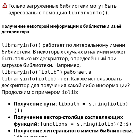
Только загруженные библиотеки могут быть
адресованы с помощью
.
libraryinfo()
Получение некоторой информации о библиотеки из её
дескриптора
работает по литеральному имени
libraryinfo()
библиотеки. В некоторых случаях в наличии может
быть только их дескриптор, определённый при
загрузке библиотеки. Например,
работает, а
libraryinfo("iolib")
- нет. Как же использовать
libraryinfo(iolib)
дескриптор для получения какой-либо информации?
Продолжим с примером
:
iolib
Получение пути
:
libpath = string(iolib)
(1)
Получение вектор-столбца составляющих
функций
:
functions = string(iolib)(2:$)
Получение литерального имени библиотеки
: