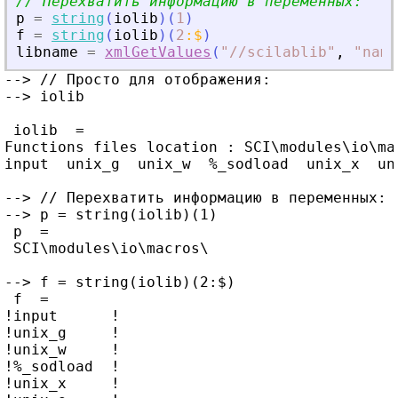
// Перехватить информацию в переменных:
p
=
string
(
iolib
)
(
1
)
f
=
string
(
iolib
)
(
2
:
$
)
libname
=
xmlGetValues
(
"
//scilablib
"
,
"
name
--> // Просто для отображения:

--> iolib

 iolib  =

Functions files location : SCI\modules\io\mac
input  unix_g  unix_w  %_sodload  unix_x  uni
--> // Перехватить информацию в переменных:

--> p = string(iolib)(1)

 p  =

 SCI\modules\io\macros\

--> f = string(iolib)(2:$)

 f  =

!input      !

!unix_g     !

!unix_w     !

!%_sodload  !

!unix_x     !
