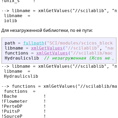
!unix_s     !

--> libname = xmlGetValues("//scilablib", "na
 libname  =

Для незагруженной библиотеки, по её пути:
path
=
fullpath
(
"
SCI/modules/scicos_blocks/
libname
=
xmlGetValues
(
"
//scilablib
"
,
"
name
functions
=
xmlGetValues
(
"
//scilablib/macro
Hydraulicslib
// незагруженная (Xcos не до
--> libname = xmlGetValues("//scilablib", "na
 libname  =

 Hydraulicslib

--> functions = xmlGetValues("//scilablib/ma
 functions  =

!Bache          !

!Flowmeter      !

!PerteDP        !

!PuitsP         !

!SourceP        !
