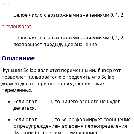
prot
целое число с возможными значениями 0, 1, 2
previousprot
целое число с возможными значениями 0, 1, 2;
возвращает предыдущее значение
Описание
Функции Scilab являются переменными.
funcprot
позволяет пользователю определить что Scilab
должен делать при переопределении таких
переменных.
Если
, то ничего особого не будет
prot
==
0
делаться.
Если
, то Scilab формирует сообщение
prot
==
1
с предупреждением во время переопределения
функции (это режим по умолчанию).