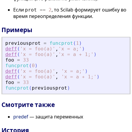
Если
, то Scilab формирует ошибку во
prot
==
2
время переопределения функции.
Примеры
previousprot
=
funcprot
(
1
)
deff
(
'
x = foo(a)
'
,
'
x = a;
'
)
deff
(
'
x = foo(a)
'
,
'
x = a + 1;
'
)
foo
=
33
funcprot
(
0
)
deff
(
'
x = foo(a)
'
,
'
x = a;
'
)
deff
(
'
x = foo(a)
'
,
'
x = a + 1;
'
)
foo
=
33
funcprot
(
previousprot
)
Смотрите также
predef
— защита переменных
История