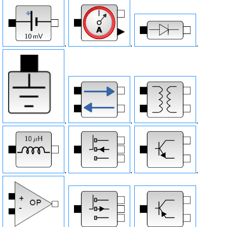
.
.
.
.
.
.
.
.
.