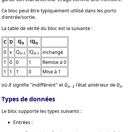
Ce bloc peut être typiquement utilisé dans les ports
d'entrée/sortie.
La table de vérité du bloc est la suivante :
Q
!Q
C
D
n
n
Q
!Q
0
x
inchangé
n-1
n-1
1
0
0
1
Remise à 0
1
1
1
0
Mise à 1
où
signifie "indifférent" et
l'état antérieur de
.
X
Q
Q
n-1
n
Types de données
Le bloc supporte les types suivants :
Entrées :