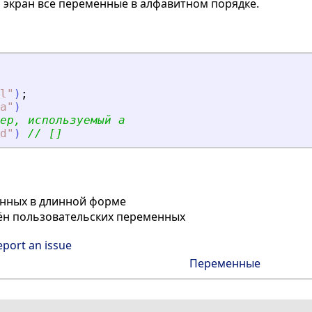
 экран все переменные в алфавитном порядке.
l
"
)
;
a
"
)
ер, используемый a
d
"
)
// []
нных в длинной форме
ён пользовательских переменных
eport an issue
Переменные