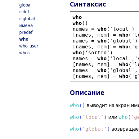
Синтаксис
global
isdef
who
isglobal
who
()
имена
names
 = 
who
(
'
local
'
)
predef
[
names
, 
mem
] = 
who
(
'
l
who
names
 = 
who
(
'
global
'
)
who_user
[
names
, 
mem
] = 
who
(
'
g
who
(
'
sorted
'
)
whos
names
 = 
who
(
'
local
'
,
'
[
names
, 
mem
] = 
who
(
'
l
names
 = 
who
(
'
global
'
,
[
names
, 
mem
] = 
who
(
'
g
Описание
выводит на экран им
who
(
)
или
who
(
'
local
'
)
who
(
'
g
возвращает
who
(
'
global
'
)