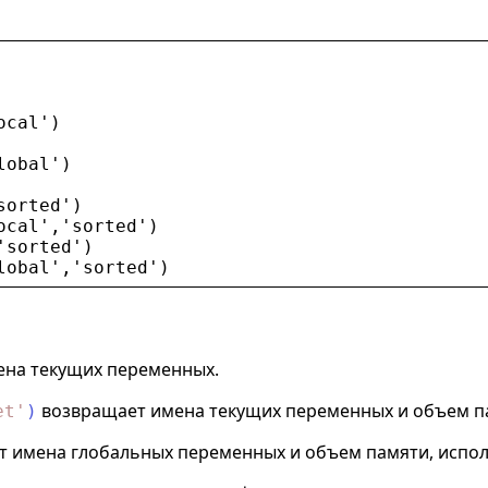
ocal
'
)
lobal
'
)
sorted
'
)
ocal
'
,
'
sorted
'
)
'
sorted
'
)
lobal
'
,
'
sorted
'
)
ена текущих переменных.
возвращает имена текущих переменных и объем па
et
'
)
 имена глобальных переменных и объем памяти, испол