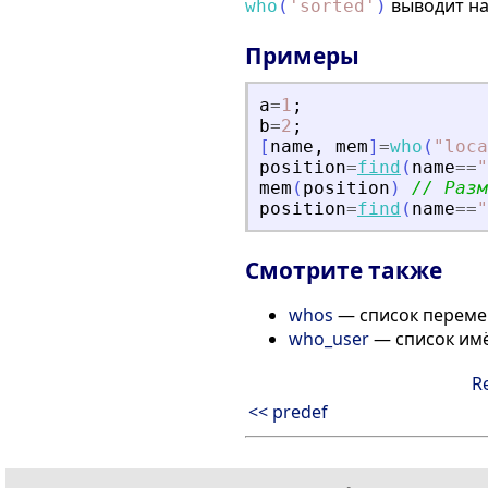
выводит на
who
(
'
sorted
'
)
Примеры
a
=
1
;
b
=
2
;
[
name
,
mem
]
=
who
(
"
loca
position
=
find
(
name
==
"
mem
(
position
)
// Разм
position
=
find
(
name
==
"
Смотрите также
whos
— список переме
who_user
— список им
R
<< predef