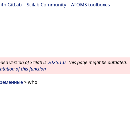
ith GitLab
|
Scilab Community
|
ATOMS toolboxes
ed version of Scilab is
2026.1.0
. This page might be outdated.
ation of this function
ременные
> who