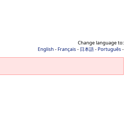
Change language to:
English
-
Français
-
日本語
-
Português
-