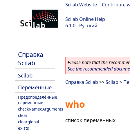
Scilab Website
|
Contribute w
Scilab Online Help
6.1.0 - Русский
Scilab 6.1.0
Справка
Scilab
Please note that the recommend
See the recommended document
Scilab
Справка Scilab
>>
Scilab
>
Пе
Переменные
Предопределённые
who
переменные
checkNamedArguments
clear
список переменных
clearglobal
exists