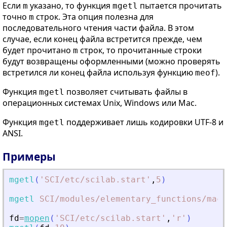
Если
указано, то функция
пытается прочитать
m
mgetl
точно
строк. Эта опция полезна для
m
последовательного чтения части файла. В этом
случае, если конец файла встретится прежде, чем
будет прочитано
строк, то прочитанные строки
m
будут возвращены оформленными (можно проверять
встретился ли конец файла используя функцию
).
meof
Функция
позволяет считывать файлы в
mgetl
операционных системах Unix, Windows или Mac.
Функция
поддерживает лишь кодировки UTF-8 и
mgetl
ANSI.
Примеры
mgetl
(
'
SCI/etc/scilab.start
'
,
5
)
mgetl
SCI
/modules
/elementary_functions
/macr
fd
=
mopen
(
'
SCI/etc/scilab.start
'
,
'
r
'
)