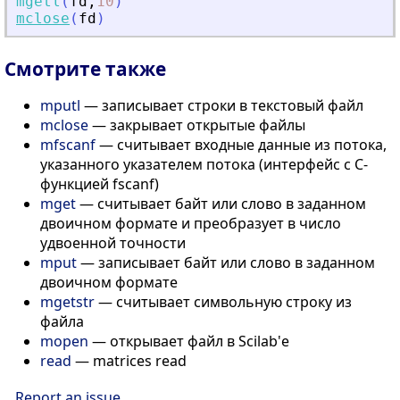
mgetl
(
fd
,
10
)
mclose
(
fd
)
Смотрите также
mputl
— записывает строки в текстовый файл
mclose
— закрывает открытые файлы
mfscanf
— считывает входные данные из потока,
указанного указателем потока (интерфейс с C-
функцией fscanf)
mget
— считывает байт или слово в заданном
двоичном формате и преобразует в число
удвоенной точности
mput
— записывает байт или слово в заданном
двоичном формате
mgetstr
— считывает символьную строку из
файла
mopen
— открывает файл в Scilab'е
read
— matrices read
Report an issue