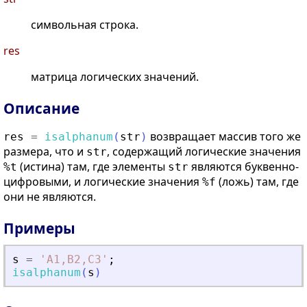
символьная строка.
res
матрица логических значений.
Описание
возвращает массив того же
res
=
isalphanum
(
str
)
размера, что и
, содержащий логические значения
str
(истина) там, где элементы
являются буквенно-
%t
str
цифровыми, и логические значения
(ложь) там, где
%f
они не являются.
Примеры
s
=
'
A1,B2,C3
'
;
isalphanum
(
s
)