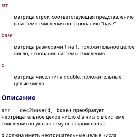
str
матрица строк, соответствующая представлению
в системе счисления по основанию "base"
base
матрица размерами 1 на 1, положительное целое
число, основание системы счисления
d
матрица чисел типа double, положительные
целые числа
Описание
преобразует
str = dec2base(d, base)
неотрицательное целое число
в число в системе
d
счисления по указанному основанию
.
base
должна иметь неотрицательные целые числа
d