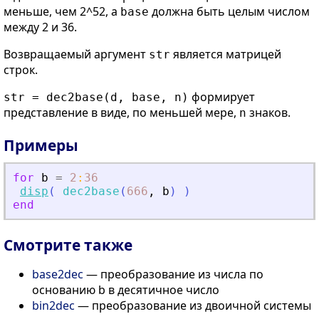
меньше, чем 2^52, а
должна быть целым числом
base
между 2 и 36.
Возвращаемый аргумент
является матрицей
str
строк.
формирует
str = dec2base(d, base, n)
представление в виде, по меньшей мере,
знаков.
n
Примеры
for
b
=
2
:
36
disp
(
dec2base
(
666
,
b
)
)
end
Смотрите также
base2dec
— преобразование из числа по
основанию b в десятичное число
bin2dec
— преобразование из двоичной системы