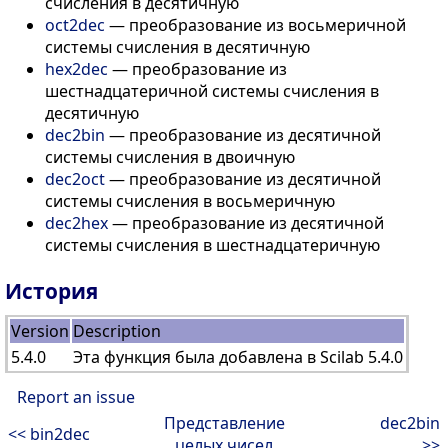
счисления в десятичную
oct2dec
— преобразование из восьмеричной
системы счисления в десятичную
hex2dec
— преобразование из
шестнадцатеричной системы счисления в
десятичную
dec2bin
— преобразование из десятичной
системы счисления в двоичную
dec2oct
— преобразование из десятичной
системы счисления в восьмеричную
dec2hex
— преобразование из десятичной
системы счисления в шестнадцатеричную
История
Version
Description
5.4.0
Эта функция была добавлена в Scilab 5.4.0
Report an issue
Представление
dec2bin
<< bin2dec
целых чисел
>>