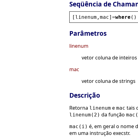
Seqüência de Chama
[
linenum
,
mac
]=
where
()
Parâmetros
linenum
vetor coluna de inteiros
mac
vetor coluna de strings
Descrição
Retorna
e
tais 
linenum
mac
da função
linenum(2)
mac
é, em geral o nome 
mac(i)
em uma instrução execstr.