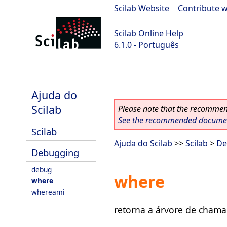
Scilab Website
|
Contribute w
Scilab Online Help
6.1.0 - Português
Scilab 6.1.0
Ajuda do
Scilab
Please note that the recommend
See the recommended document
Scilab
Ajuda do Scilab
>>
Scilab
>
De
Debugging
debug
where
where
whereami
retorna a árvore de chama