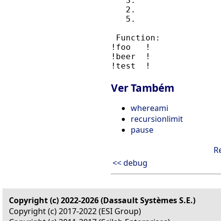
   3.

   2.

   5.

 Function:

!foo   !

!beer  !

Ver Também
whereami
recursionlimit
pause
R
<< debug
Copyright (c) 2022-2026 (Dassault Systèmes S.E.)
Copyright (c) 2017-2022 (ESI Group)