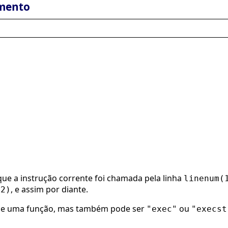
mento
que a instrução corrente foi chamada pela linha
linenum(
, e assim por diante.
(2)
de uma função, mas também pode ser
ou
"exec"
"execst