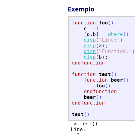
Exemplo
function
foo
(
)
c
=
1
[
a
,
b
]
=
where
(
)
disp
(
"
Line:
"
)
disp
(
a
)
;
disp
(
"
Function:
"
)
disp
(
b
)
;
endfunction
function
test
(
)
function
beer
(
)
foo
(
)
endfunction
beer
(
)
endfunction
test
(
)
--> test()

 Line:
