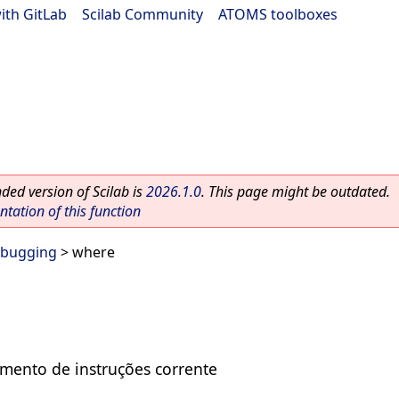
ith GitLab
|
Scilab Community
|
ATOMS toolboxes
ed version of Scilab is
2026.1.0
. This page might be outdated.
ation of this function
bugging
> where
mento de instruções corrente