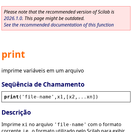
Please note that the recommended version of Scilab is
2026.1.0
. This page might be outdated.
See the recommended documentation of this function
print
imprime variáveis em um arquivo
Seqüência de Chamamento
print
(
'
file
-
name
'
,
x1
,[
x2
,...
xn
])
Descrição
Imprime
no arquivo
com o formato
xi
'file-name'
corrente, i.e., o formato utilizado pelo Scilab para exibir