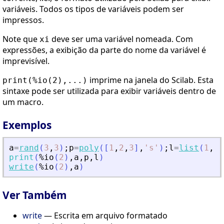
variáveis. Todos os tipos de variáveis podem ser
impressos.
Note que
deve ser uma variável nomeada. Com
xi
expressões, a exibição da parte do nome da variável é
imprevisível.
imprime na janela do Scilab. Esta
print(%io(2),...)
sintaxe pode ser utilizada para exibir variáveis dentro de
um macro.
Exemplos
a
=
rand
(
3
,
3
)
;
p
=
poly
(
[
1
,
2
,
3
]
,
'
s
'
)
;
l
=
list
(
1
,
'
a
print
(
%io
(
2
)
,
a
,
p
,
l
)
write
(
%io
(
2
)
,
a
)
Ver Também
write
— Escrita em arquivo formatado