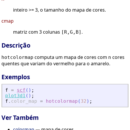
inteiro >= 3, o tamanho do mapa de cores.
cmap
matriz com 3 colunas
.
[R,G,B]
Descrição
computa um mapa de cores com
cores
hotcolormap
n
quentes que variam do vermelho para o amarelo.
Exemplos
f
=
scf
(
)
;
plot3d1
(
)
;
f
.
color_map
=
hotcolormap
(
32
)
;
Ver Também
colormap
— mapa de cores