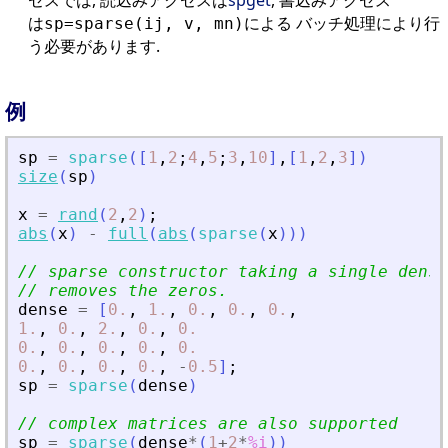
は
による バッチ処理により行
sp=sparse(ij, v, mn)
う必要があります.
例
sp
=
sparse
(
[
1
,
2
;
4
,
5
;
3
,
10
]
,
[
1
,
2
,
3
]
)
size
(
sp
)
x
=
rand
(
2
,
2
)
;
abs
(
x
)
-
full
(
abs
(
sparse
(
x
)
)
)
// sparse constructor taking a single dense
// removes the zeros.
dense
=
[
0.
,
1.
,
0.
,
0.
,
0.
,
1.
,
0.
,
2.
,
0.
,
0.
0.
,
0.
,
0.
,
0.
,
0.
0.
,
0.
,
0.
,
0.
,
-
0.5
]
;
sp
=
sparse
(
dense
)
// complex matrices are also supported
sp
=
sparse
(
dense
*
(
1
+
2
*
%i
)
)