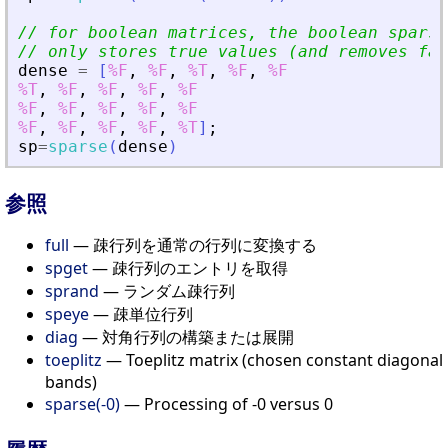
// for boolean matrices, the boolean sparse
// only stores true values (and removes fal
dense
=
[
%F
,
%F
,
%T
,
%F
,
%F
%T
,
%F
,
%F
,
%F
,
%F
%F
,
%F
,
%F
,
%F
,
%F
%F
,
%F
,
%F
,
%F
,
%T
]
;
sp
=
sparse
(
dense
)
参照
full
— 疎行列を通常の行列に変換する
spget
— 疎行列のエントリを取得
sprand
— ランダム疎行列
speye
— 疎単位行列
diag
— 対角行列の構築または展開
toeplitz
— Toeplitz matrix (chosen constant diagonal
bands)
sparse(-0)
— Processing of -0 versus 0