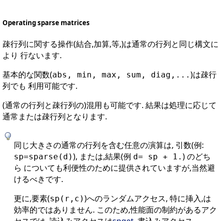
Operating sparse matrices
疎行列に関する操作(結合,加算,等,)は通常の行列と同じ構文に
より 行ないます.
基本的な関数(
)は疎行
abs, min, max, sum, diag,...
列でも 利用可能です.
(通常の行列と疎行列の)混用も可能です. 結果は処理に応じて
通常または疎行列となります.
同じ大きさの通常の行列を含む任意の演算は, 引数(例:
), または,結果(例
) のどち
sp=sparse(d)
d= sp + 1.
ら についても利便性のために提供されていますが,当然避
けるべきです.
更に,要素(
)へのランダムアクセス, 特に挿入,は
sp(r,c)
効率的ではありません. このため,性能面の制約があるアク
セスでは, 読込みアクセスは
spget
, 書込みアクセス