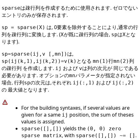
は疎行列を作成するために使用されます. ゼロでない
sparse
エントリのみが保存されます.
は, 0要素を除外することにより,通常の行
sp = sparse(X)
列を疎行列に変換します. (
が既に疎行列の場合,
は
とな
X
sp
X
ります).
は,
sp=sparse(ij,v [,mn])
となる
行
列
sp(ij(k,1),ij(k,2))=v(k)
mn(1)
mn(2)
の疎行列 を作成します.
および
は列の次元が 同じである
ij
v
必要があります. オプションの
パラメータが指定されない
mn
場合, 行列
の次元は,それぞれ
および
sp
ij(:,1)
ij(:,2)
の 最大値となります.
For the building syntaxes, if several values are
given for a same
position, the sum of theses
ij
values is assigned.
yields the
sparse([],[])
(0, 0) zero
, with
.
sparse matrix
sparse([],[]) ~= []