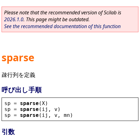
Please note that the recommended version of Scilab is
2026.1.0
. This page might be outdated.
See the recommended documentation of this function
sparse
疎行列を定義
呼び出し手順
sp
 = 
sparse
(
X
)
sp
 = 
sparse
(
ij
, 
v
)
sp
 = 
sparse
(
ij
, 
v
, 
mn
)
引数