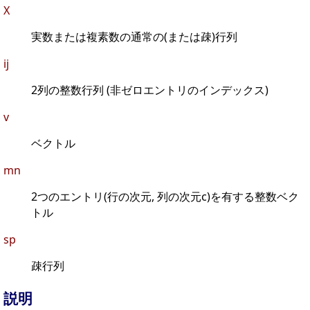
X
実数または複素数の通常の(または疎)行列
ij
2列の整数行列 (非ゼロエントリのインデックス)
v
ベクトル
mn
2つのエントリ(行の次元, 列の次元c)を有する整数ベク
トル
sp
疎行列
説明