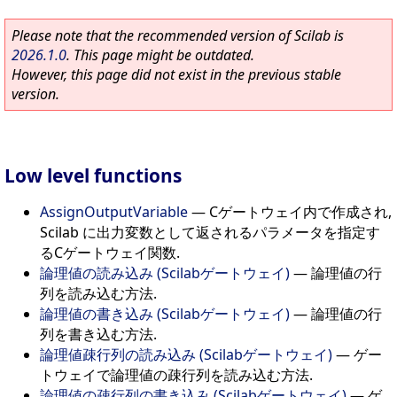
Please note that the recommended version of Scilab is
2026.1.0
. This page might be outdated.
However, this page did not exist in the previous stable
version.
Low level functions
AssignOutputVariable
—
Cゲートウェイ内で作成され,
Scilab に出力変数として返されるパラメータを指定す
るCゲートウェイ関数.
論理値の読み込み (Scilabゲートウェイ)
—
論理値の行
列を読み込む方法.
論理値の書き込み (Scilabゲートウェイ)
—
論理値の行
列を書き込む方法.
論理値疎行列の読み込み (Scilabゲートウェイ)
—
ゲー
トウェイで論理値の疎行列を読み込む方法.
論理値の疎行列の書き込み (Scilabゲートウェイ)
—
ゲ