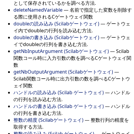
として保存されているかを調べる方法.
deleteNamedVariable
—
名前で指定した変数を削除す
る際に使用されるCゲートウェイ関数
doubleの読み込み (Scilabゲートウェイ)
—
ゲートウェ
イ内でdoubleの行列を読み込む方法.
doubleの書き込み (Scilabゲートウェイ)
—
ゲートウェ
イでdoubleの行列を書き込む方法.
getNbInputArgument (Scilabゲートウェイ)
—
Scilab
関数コール時に入力引数の数を調べるCゲートウェイ関
数
getNbOutputArgument (Scilabゲートウェイ)
—
Scilab関数コール時に出力引数の数を調べるCゲートウ
ェイ関数
ハンドルの読み込み (Scilab ゲートウェイ)
—
ハンドル
の行列を読み込む方法.
ハンドルの書き込み (Scilab ゲートウェイ)
—
ハンドル
の行列を書き込む方法.
整数の精度 (Scilabゲートウェイ)
—
整数行列の精度を
取得する方法.
整数の読み込み (Scilab ゲートウェイ)
—
ゲートウェイ