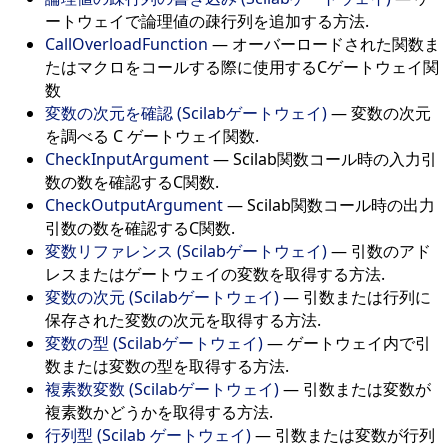
ートウェイで論理値の疎行列を追加する方法.
CallOverloadFunction
—
オーバーロードされた関数ま
たはマクロをコールする際に使用するCゲートウェイ関
数
変数の次元を確認 (Scilabゲートウェイ)
—
変数の次元
を調べる C ゲートウェイ関数.
CheckInputArgument
—
Scilab関数コール時の入力引
数の数を確認するC関数.
CheckOutputArgument
—
Scilab関数コール時の出力
引数の数を確認するC関数.
変数リファレンス (Scilabゲートウェイ)
—
引数のアド
レスまたはゲートウェイの変数を取得する方法.
変数の次元 (Scilabゲートウェイ)
—
引数または行列に
保存された変数の次元を取得する方法.
変数の型 (Scilabゲートウェイ)
—
ゲートウェイ内で引
数または変数の型を取得する方法.
複素数変数 (Scilabゲートウェイ)
—
引数または変数が
複素数かどうかを取得する方法.
行列型 (Scilab ゲートウェイ)
—
引数または変数が行列