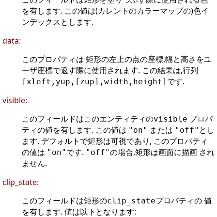
を有します. この値は(カレントのカラーマップの)色イ
ンデックスとします.
data:
このプロパティは 矩形の左上の点の座標,幅と高さをユ
ーザ座標で返す際に使用されます. この結果は,行列
です.
[xleft,yup,[zup],width,height]
visible:
このフィールドはこのエンティティの
プロパ
visible
ティの値を有します. この値は
または
とし
"on"
"off"
ます. デフォルトで矩形は可視であり, このプロパティ
の値は
です.
の場合,矩形は画面に描画 され
"on"
"off"
ません.
clip_state:
このフィールドは矩形の
プロパティの 値
clip_state
を有します. 値は以下となります: