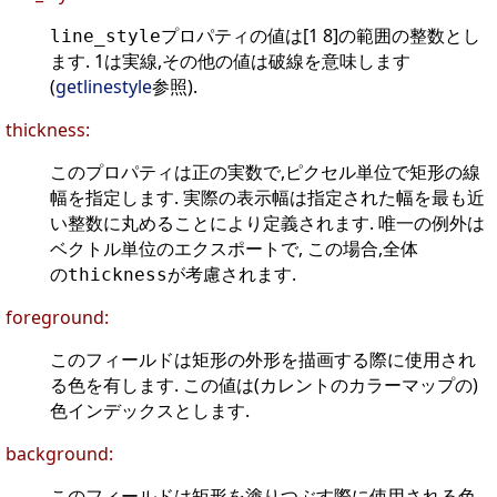
プロパティの値は[1 8]の範囲の整数とし
line_style
ます. 1は実線,その他の値は破線を意味します
(
getlinestyle
参照).
thickness:
このプロパティは正の実数で,ピクセル単位で矩形の線
幅を指定します. 実際の表示幅は指定された幅を最も近
い整数に丸めることにより定義されます. 唯一の例外は
ベクトル単位のエクスポートで, この場合,全体
の
が考慮されます.
thickness
foreground:
このフィールドは矩形の外形を描画する際に使用され
る色を有します. この値は(カレントのカラーマップの)
色インデックスとします.
background:
このフィールドは矩形を塗りつぶす際に使用される色