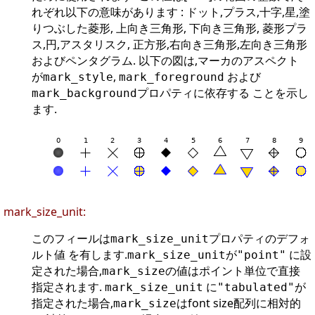
れぞれ以下の意味があります : ドット,プラス,十字,星,塗
りつぶした菱形, 上向き三角形, 下向き三角形, 菱形プラ
ス,円,アスタリスク, 正方形,右向き三角形,左向き三角形
およびペンタグラム. 以下の図は,マーカのアスペクト
が
,
および
mark_style
mark_foreground
プロパティに依存する ことを示し
mark_background
ます.
mark_size_unit:
このフィールは
プロパティのデフォ
mark_size_unit
ルト値 を有します.
が
に設
mark_size_unit
"point"
定された場合,
の値はポイント単位で直接
mark_size
指定されます.
に
が
mark_size_unit
"tabulated"
指定された場合,
はfont size配列に相対的
mark_size