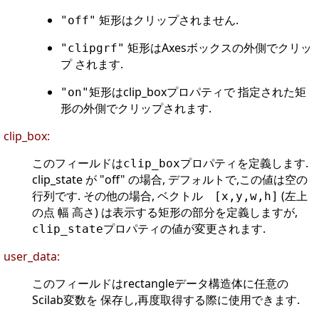
矩形はクリップされません.
"off"
矩形はAxesボックスの外側でクリッ
"clipgrf"
プ されます.
矩形はclip_boxプロパティで 指定された矩
"on"
形の外側でクリップされます.
clip_box:
このフィールドは
プロパティを定義します.
clip_box
clip_state が "off" の場合, デフォルトで,この値は空の
行列です. その他の場合, ベクトル
(左上
[x,y,w,h]
の点 幅 高さ) は表示する矩形の部分を定義しますが,
プロパティの値が変更されます.
clip_state
user_data:
このフィールドはrectangleデータ構造体に任意の
Scilab変数を 保存し,再度取得する際に使用できます.