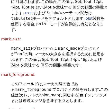
に 計算されます: この場合,この値は, 8pt, 10pt, 12pt,
14pt, 18pt および 24pt を意味する [0 5]の範囲の整数と
します.
xrect
および Scilabのネーティブ関数は
モードをデフォルトとします;
plot
関数を
tabulated
使用する場合,
モードが自動的に有効となりま
point
す.
mark_size:
プロパティは,
プロパティ
mark_size
mark_mode
が
の時, マーカの大きさを選択するために使用さ
"on"
れます. この値は, 8pt, 10pt, 12pt, 14pt, 18pt および
24pt を意味する [0 5]の範囲の整数です.
mark_foreground:
このフィールドは,マーカの縁の色であ
る
プロパティの値を有します.この
mark_foreground
値は(カレントのcolor_mapに関連する)色インデックス
または透過エッジを意味する 0 とします.