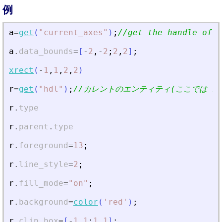
例
a
=
get
(
"
current_axes
"
)
;
//get the handle of t
a
.
data_bounds
=
[
-
2
,
-
2
;
2
,
2
]
;
xrect
(
-
1
,
1
,
2
,
2
)
r
=
get
(
"
hdl
"
)
;
//カレントのエンティティ(ここでは re
r
.
type
r
.
parent
.
type
r
.
foreground
=
13
;
r
.
line_style
=
2
;
r
.
fill_mode
=
"
on
"
;
r
.
background
=
color
(
'
red
'
)
;
r
.
clip_box
=
[
-
1
1
;
1
1
]
;