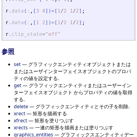
r
.
data
(
:
,
[
3
4
]
)
=
[
1
/
2
1
/
2
]
;
r
.
data
(
:
,
[
1
2
]
)
=
[
1
/
2
1
/
2
]
;
r
.
clip_state
=
"
off
"
参照
set
— グラフィックエンティティオブジェクトまたは
またはユーザインターフェイスオブジェクトのプロパ
ティの値を設定する.
get
— グラフィックエンティティまたはユーザーイン
ターフェイスオブジェクト からプロパティの値を取得
する.
delete
— グラフィックエンティティとその子を削除.
xrect
— 矩形を描画する
xfrect
— 矩形を塗りつぶす
xrects
— 一連の矩形を描画または塗りつぶす
graphics_entities
— グラフィックスエンティティデー