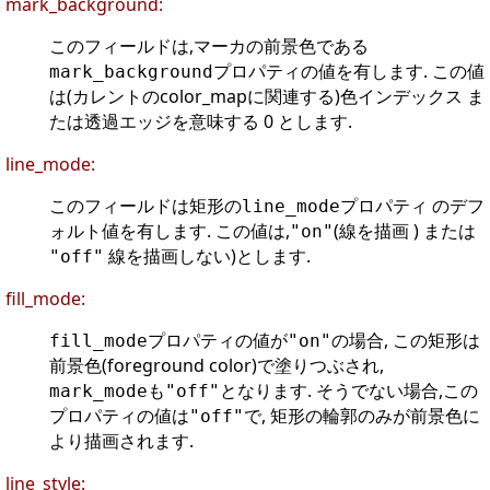
mark_background:
このフィールドは,マーカの前景色である
プロパティの値を有します. この値
mark_background
は(カレントのcolor_mapに関連する)色インデックス ま
たは透過エッジを意味する 0 とします.
line_mode:
このフィールドは矩形の
プロパティ のデフ
line_mode
ォルト値を有します. この値は,
(線を描画 ) または
"on"
線を描画しない)とします.
"off"
fill_mode:
プロパティの値が
の場合, この矩形は
fill_mode
"on"
前景色(foreground color)で塗りつぶされ,
も
となります. そうでない場合,この
mark_mode
"off"
プロパティの値は
で, 矩形の輪郭のみが前景色に
"off"
より描画されます.
line_style: