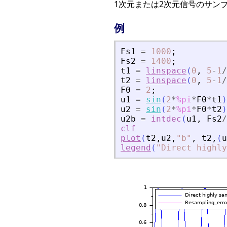
1次元または2次元信号のサンプ
例
Fs1
=
1000
;
Fs2
=
1400
;
t1
=
linspace
(
0
,
5
-
1
/
t2
=
linspace
(
0
,
5
-
1
/
F0
=
2
;
u1
=
sin
(
2
*
%pi
*
F0
*
t1
)
u2
=
sin
(
2
*
%pi
*
F0
*
t2
)
u2b
=
intdec
(
u1
,
Fs2
/
clf
plot
(
t2
,
u2
,
"
b
"
,
t2
,
(
u
legend
(
"
Direct highly