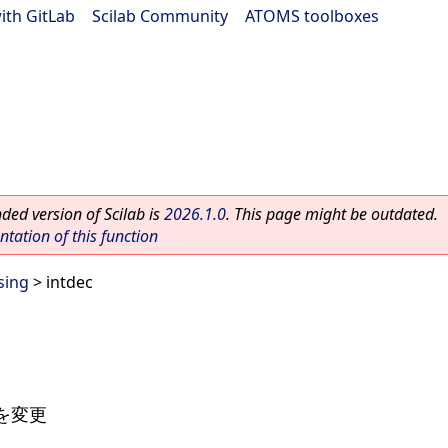
ith GitLab
|
Scilab Community
|
ATOMS toolboxes
ed version of Scilab is
2026.1.0
. This page might be outdated.
ation of this function
sing
> intdec
を変更