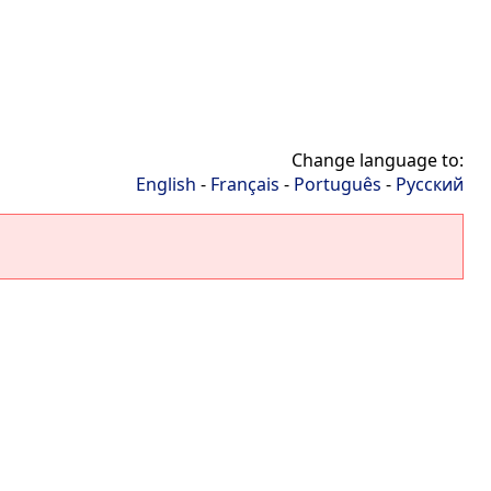
Change language to:
English
-
Français
-
Português
-
Русский