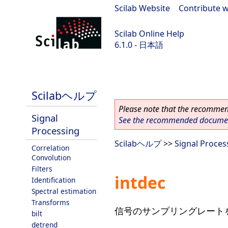
Scilab Website
|
Contribute w
Scilab Online Help
6.1.0 - 日本語
Scilab 6.1.0
Scilabヘルプ
Please note that the recommend
Signal
See the recommended document
Processing
Scilabヘルプ
>>
Signal Proces
Correlation
Convolution
Filters
intdec
Identification
Spectral estimation
Transforms
信号のサンプリングレート
bilt
detrend