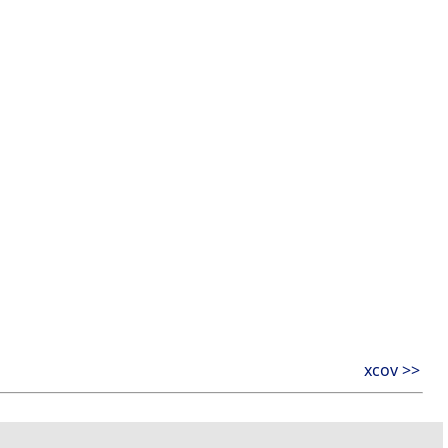
xcov >>