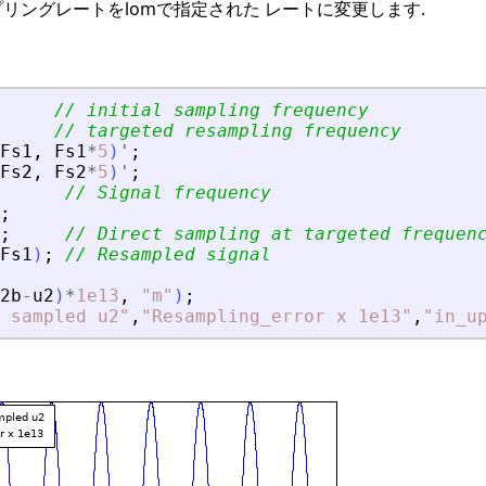
リングレートをlomで指定された レートに変更します.
// initial sampling frequency
// targeted resampling frequency
Fs1
,
Fs1
*
5
)
'
;
Fs2
,
Fs2
*
5
)
'
;
// Signal frequency
;
;
// Direct sampling at targeted frequen
Fs1
)
;
// Resampled signal
2b
-
u2
)
*
1e13
,
"
m
"
)
;
 sampled u2
"
,
"
Resampling_error x 1e13
"
,
"
in_u