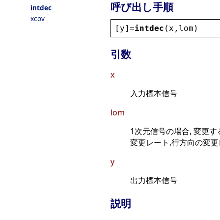
呼び出し手順
intdec
xcov
[
y
]=
intdec
(
x
,
lom
)
引数
x
入力標本信号
lom
1次元信号の場合, 変更す
変更レート,行方向の変更レ
y
出力標本信号
説明