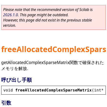
Please note that the recommended version of Scilab is
2026.1.0
. This page might be outdated.
However, this page did not exist in the previous stable
version.
freeAllocatedComplexSpars
getAllocatedComplexSparseMatrix関数で確保された
メモリを解放.
呼び出し手順
void
freeAllocatedComplexSparseMatrix
(
int
* 
引数