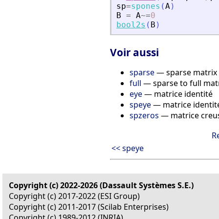
sp
=
spones
(
A
)
B
=
A
~=
0
bool2s
(
B
)
Voir aussi
sparse
— sparse matrix 
full
— sparse to full mat
eye
— matrice identité
speye
— matrice identit
spzeros
— matrice creus
R
<< speye
Copyright (c) 2022-2026 (Dassault Systèmes S.E.)
Copyright (c) 2017-2022 (ESI Group)
Copyright (c) 2011-2017 (Scilab Enterprises)
Copyright (c) 1989-2012 (INRIA)