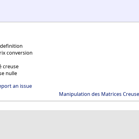
definition
rix conversion
é creuse
e nulle
eport an issue
Manipulation des Matrices Creus