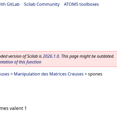
ith GitLab
|
Scilab Community
|
ATOMS toolboxes
ed version of Scilab is
2026.1.0
. This page might be outdated.
ation of this function
euses
>
Manipulation des Matrices Creuses
> spones
rmes valent 1