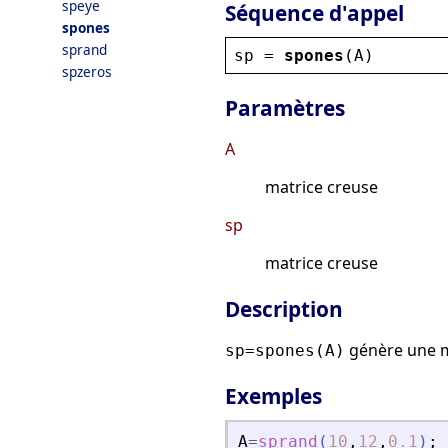
speye
Séquence d'appel
spones
sprand
sp
 = 
spones
(
A
)
spzeros
Paramètres
A
matrice creuse
sp
matrice creuse
Description
génère une m
sp=spones(A)
Exemples
A
=
sprand
(
10
,
12
,
0.1
)
;