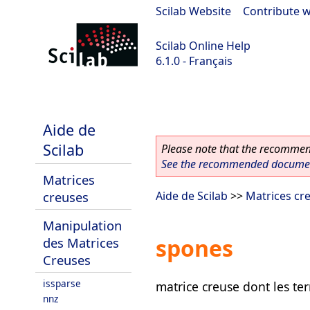
Scilab Website
|
Contribute w
Scilab Online Help
6.1.0 - Français
Scilab 6.1.0
Aide de
Scilab
Please note that the recommend
See the recommended document
Matrices
creuses
Aide de Scilab
>>
Matrices cr
Manipulation
spones
des Matrices
Creuses
issparse
matrice creuse dont les te
nnz