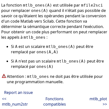
La fonction
est utilisée par
mtlb_ones(A)
mfile2sci
pour remplacer
quand il n'était pas possible de
ones(A)
savoir ce qu'étaient les opérandes pendant la conversion
d'un code Matlab vers Scilab. Cette fonction va
déterminer la sémantique correcte pendant l'exécution.
Pour obtenir un code plus performant on peut remplacer
les appels à
:
mtlb_ones
Si
est un scalaire
peut être
A
mtlb_ones(A)
remplacé par
ones(A,A)
Si
n'est pas un scalaire
peut être
A
mtlb_ones(A)
remplacé par
ones(A)
Attention :
ne doit pas être utilisée pour
mtlb_ones
une programmation manuelle.
Report an issue
<<
Fonctions
mtlb_plot
mtlb_num2str
compatibles
>>