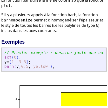
La fonction bar utilise la meme colormap que la fonction
.
plot
S'il y a plusieurs appels à la fonction barh, la fonction
permet d'homogénéiser l'épaisseur et
barhomogenize
le style de toutes les barres (i.e les polylines de type 6)
inclus dans les axes courrants.
Exemples
// Premier exemple : dessine juste une barr
scf
(
0
)
;
y
=
[
1
-
3
5
]
;
barh
(
y
,
0.5
,
'
yellow
'
)
;