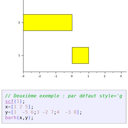
// Deuxième exemple : par défaut style=
'
gro
scf
(
1
)
;
x
=
[
1
2
5
]
;
y
=
[
1
-
5
6
;
3
-
2
7
;
4
-
3
8
]
;
barh
(
x
,
y
)
;