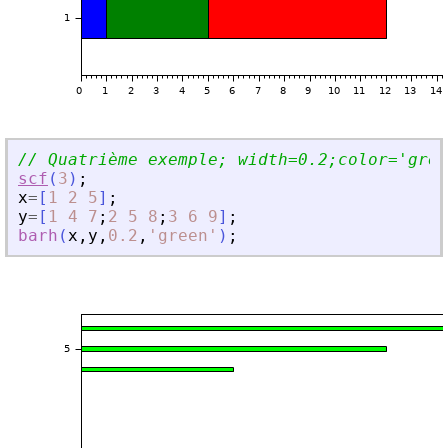
// Quatrième exemple; width=0.2;color=
'
gree
scf
(
3
)
;
x
=
[
1
2
5
]
;
y
=
[
1
4
7
;
2
5
8
;
3
6
9
]
;
barh
(
x
,
y
,
0.2
,
'
green
'
)
;