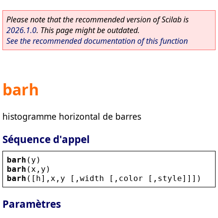
Please note that the recommended version of Scilab is
2026.1.0
. This page might be outdated.
See the recommended documentation of this function
barh
histogramme horizontal de barres
Séquence d'appel
barh
(
y
)
barh
(
x
,
y
)
barh
([
h
],
x
,
y
 [,
width
 [,
color
 [,
style
]]])
Paramètres