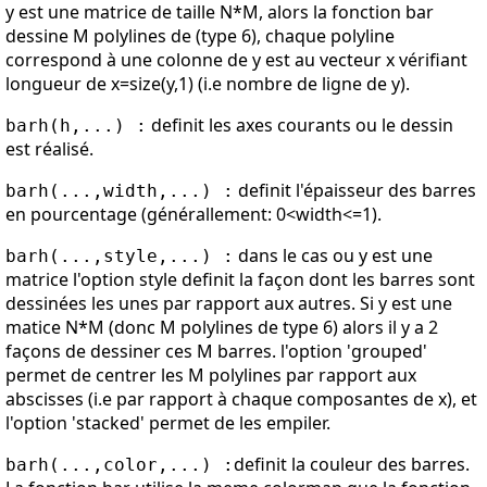
y est une matrice de taille N*M, alors la fonction bar
dessine M polylines de (type 6), chaque polyline
correspond à une colonne de y est au vecteur x vérifiant
longueur de x=size(y,1) (i.e nombre de ligne de y).
definit les axes courants ou le dessin
barh(h,...) :
est réalisé.
definit l'épaisseur des barres
barh(...,width,...) :
en pourcentage (générallement: 0<width<=1).
dans le cas ou y est une
barh(...,style,...) :
matrice l'option style definit la façon dont les barres sont
dessinées les unes par rapport aux autres. Si y est une
matice N*M (donc M polylines de type 6) alors il y a 2
façons de dessiner ces M barres. l'option 'grouped'
permet de centrer les M polylines par rapport aux
abscisses (i.e par rapport à chaque composantes de x), et
l'option 'stacked' permet de les empiler.
definit la couleur des barres.
barh(...,color,...) :