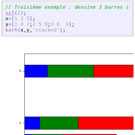
// Troisième exemple : dessine 3 barres (no
scf
(
2
)
;
x
=
[
1
2
5
]
;
y
=
[
1
4
7
;
2
5
8
;
3
6
9
]
;
barh
(
x
,
y
,
'
stacked
'
)
;