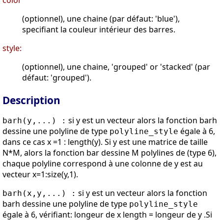
color
(optionnel), une chaine (par défaut: 'blue'),
specifiant la couleur intérieur des barres.
style:
(optionnel), une chaine, 'grouped' or 'stacked' (par
défaut: 'grouped').
Description
si y est un vecteur alors la fonction barh
barh(y,...) :
dessine une polyline de type
égale à 6,
polyline_style
dans ce cas x =1 : length(y). Si y est une matrice de taille
N*M, alors la fonction bar dessine M polylines de (type 6),
chaque polyline correspond à une colonne de y est au
vecteur x=1:size(y,1).
si y est un vecteur alors la fonction
barh(x,y,...) :
barh dessine une polyline de type
polyline_style
égale à 6, vérifiant: longeur de x length = longeur de y .Si