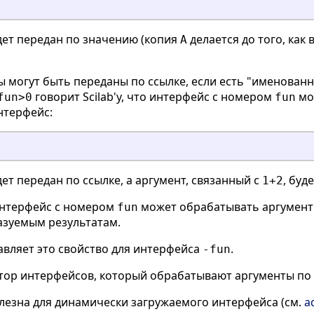
удет передан по значению (копия
делается до того, как
A
ы могут быть переданы по ссылке, если есть "именован
говорит Scilab'у, что интерфейс с номером
мо
fun>0
fun
нтерфейс:
удет передан по ссылке, а аргумент, связанный с
, буд
1+2
интерфейс с номером
может обрабатывать аргументы,
fun
азуемым результатам.
вляет это свойство для интерфейса
.
-fun
тор интерфейсов, который обрабатывают аргументы по 
лезна для динамически загружаемого интерфейса (см.
a