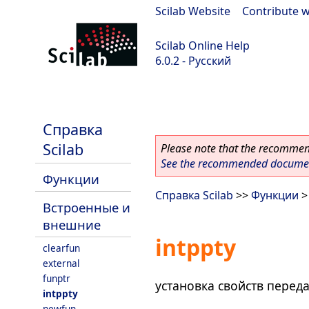
Scilab Website
|
Contribute w
Scilab Online Help
6.0.2 - Русский
Scilab 6.0.2
Справка
Scilab
Please note that the recommend
See the recommended document
Функции
Справка Scilab
>>
Функции
Встроенные и
внешние
intppty
clearfun
external
funptr
установка свойств перед
intppty
newfun