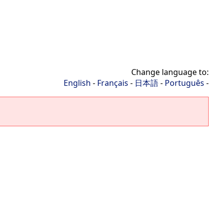
Change language to:
English
-
Français
-
日本語
-
Português
-