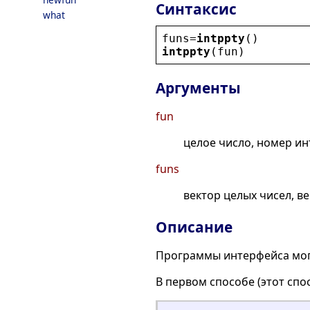
Синтаксис
what
funs
=
intppty
()
intppty
(
fun
)
Аргументы
fun
целое число, номер ин
funs
вектор целых чисел, в
Описание
Программы интерфейса мог
В первом способе (этот сп