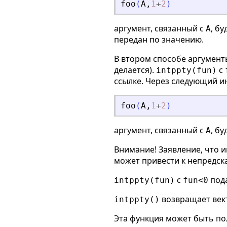
foo
(
A
,
1
+
2
)
аргумент, связанный с
, б
A
передан по значению.
В втором способе аргумент
делается).
с
intppty(fun)
ссылке. Через следующий и
foo
(
A
,
1
+
2
)
аргумент, связанный с
, б
A
Внимание! Заявление, что 
может привести к непредск
с
пода
intppty(fun)
fun<0
возвращает век
intppty()
Эта функция может быть по