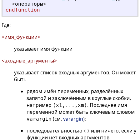
<
о
п
е
р
а
т
о
р
ы
>
endfunction
Где:
<имя_функции>
указывает имя функции
<входные_аргументы>
указывает список входных аргументов. Он может
быть
рядом имён переменных, разделённых
запятой и заключённым в круглые скобки,
например
. Последнее имя
(x1,...,xm)
переменной может быть ключевым словом
(см.
varargin
);
varargin
последовательностью
или ничего, если у
()
функции нет входных аргументов.