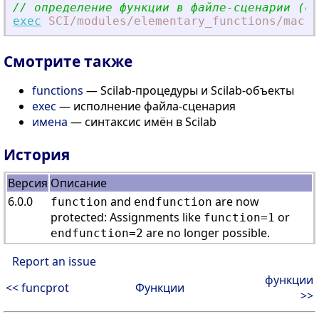
// определение функции в файле-сценарии (см
exec
SCI
/modules
/elementary_functions
/macro
Смотрите также
functions
— Scilab-процедуры и Scilab-объекты
exec
— исполнение файла-сценария
имена
— синтаксис имён в Scilab
История
Версия
Описание
6.0.0
and
are now
function
endfunction
protected: Assignments like
or
function=1
are no longer possible.
endfunction=2
Report an issue
функции
<< funcprot
Функции
>>