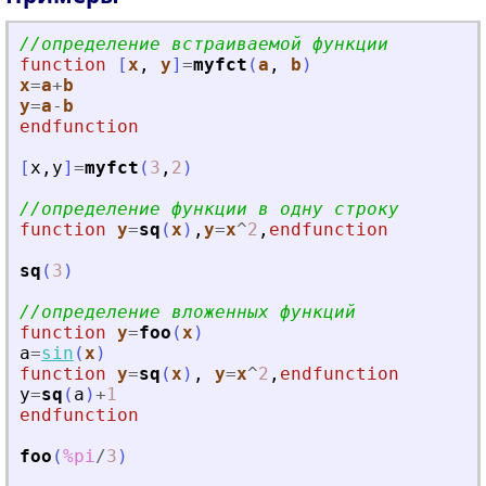
//определение встраиваемой функции
function
[
x
, 
y
]
=
myfct
(
a
, 
b
)
x
=
a
+
b
y
=
a
-
b
endfunction
[
x
,
y
]
=
myfct
(
3
,
2
)
//определение функции в одну строку
function
y
=
sq
(
x
)
,
y
=
x
^
2
,
endfunction
sq
(
3
)
//определение вложенных функций
function
y
=
foo
(
x
)
a
=
sin
(
x
)
function
y
=
sq
(
x
)
,
y
=
x
^
2
,
endfunction
y
=
sq
(
a
)
+
1
endfunction
foo
(
%pi
/
3
)