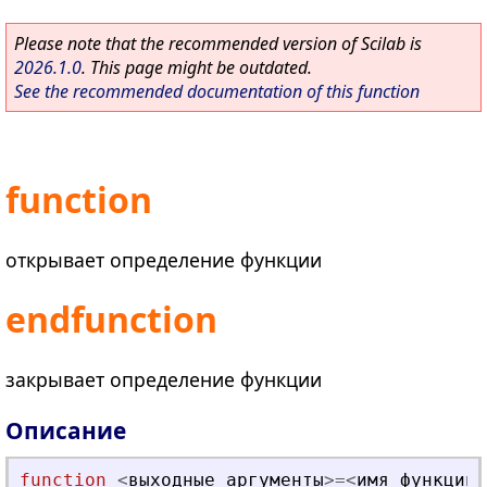
Please note that the recommended version of Scilab is
2026.1.0
. This page might be outdated.
See the recommended documentation of this function
function
открывает определение функции
endfunction
закрывает определение функции
Описание
function
<
в
ы
х
о
д
н
ы
е
_
а
р
г
у
м
е
н
т
ы
>=
<
и
м
я
_
ф
у
н
к
ц
и
и
>