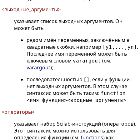
<выходные_аргументы>
указывает список выходных аргументов. Он
может быть
рядом имён переменных, заключённым в
квадратные скобки, например
.
[y1,...,yn]
Последнее имя переменной может быть
ключевым словом
(см.
varargout
varargout
);
последовательностью
, если у функции
[]
нет выходных аргументов. В этом случае
синтаксис может быть таким:
function
<имя_функции><входные_аргументы>
<операторы>
указывает набор Scilab-инструкций (операторов).
Этот синтаксис можно использовать для
определения функции (см.
functions
) как