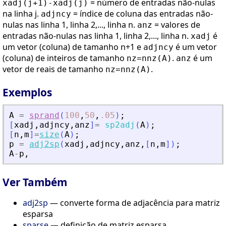
= número de entradas não-nulas
xadj(j+1)-xadj(j)
na linha j.
= índice de coluna das entradas não-
adjncy
nulas nas linha 1, linha 2,..., linha n.
= valores de
anz
entradas não-nulas nas linha 1, linha 2,..., linha n.
é
xadj
um vetor (coluna) de tamanho n+1 e
é um vetor
adjncy
(coluna) de inteiros de tamanho
.
é um
nz=nnz(A)
anz
vetor de reais de tamanho
.
nz=nnz(A)
Exemplos
A
=
sprand
(
100
,
50
,
.05
)
;
[
xadj
,
adjncy
,
anz
]
=
sp2adj
(
A
)
;
[
n
,
m
]
=
size
(
A
)
;
p
=
adj2sp
(
xadj
,
adjncy
,
anz
,
[
n
,
m
]
)
;
A
-
p
,
Ver Também
adj2sp
— converte forma de adjacência para matriz
esparsa
sparse
— definição de matriz esparsa