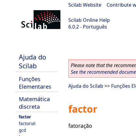
Scilab Website
|
Contribute w
Scilab Online Help
6.0.2 - Português
Scilab 6.0.2
Ajuda do
Scilab
Please note that the recommend
See the recommended document
Funções
Elementares
Ajuda do Scilab
>>
Funções E
Matemática
factor
discreta
factor
factorial
fatoração
gcd