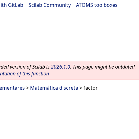
ith GitLab
|
Scilab Community
|
ATOMS toolboxes
ed version of Scilab is
2026.1.0
. This page might be outdated.
ation of this function
lementares
>
Matemática discreta
> factor