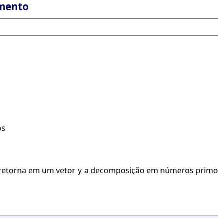
mento
os
retorna em um vetor
a decomposição em números primo
y