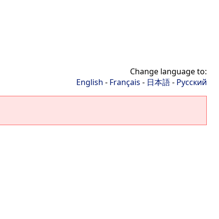
Change language to:
English
-
Français
-
日本語
-
Русский