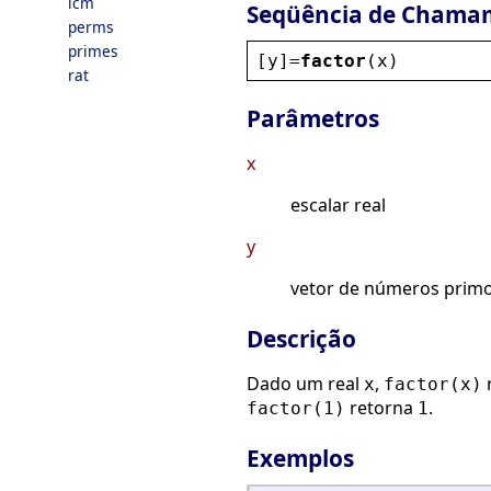
lcm
Seqüência de Chama
perms
primes
[
y
]=
factor
(
x
)
rat
Parâmetros
x
escalar real
y
vetor de números prim
Descrição
Dado um real
,
x
factor(x)
retorna
.
factor(1)
1
Exemplos