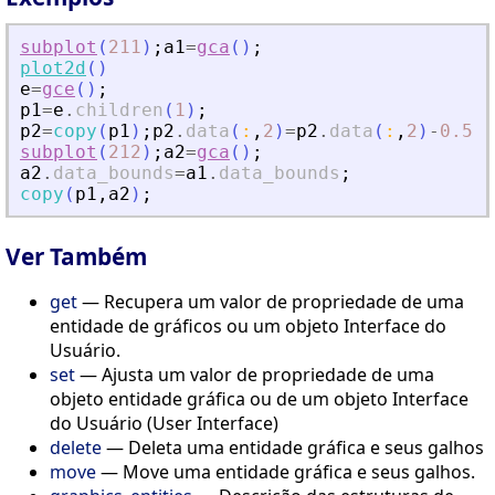
subplot
(
211
)
;
a1
=
gca
(
)
;
plot2d
(
)
e
=
gce
(
)
;
p1
=
e
.
children
(
1
)
;
p2
=
copy
(
p1
)
;
p2
.
data
(
:
,
2
)
=
p2
.
data
(
:
,
2
)
-
0.5
;
subplot
(
212
)
;
a2
=
gca
(
)
;
a2
.
data_bounds
=
a1
.
data_bounds
;
copy
(
p1
,
a2
)
;
Ver Também
get
— Recupera um valor de propriedade de uma
entidade de gráficos ou um objeto Interface do
Usuário.
set
— Ajusta um valor de propriedade de uma
objeto entidade gráfica ou de um objeto Interface
do Usuário (User Interface)
delete
— Deleta uma entidade gráfica e seus galhos
move
— Move uma entidade gráfica e seus galhos.