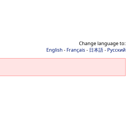
Change language to:
English
-
Français
-
日本語
-
Русский