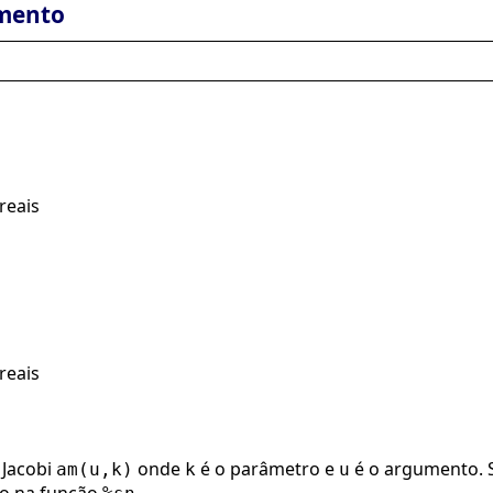
mento
reais
reais
 Jacobi
onde
é o parâmetro e
é o argumento. 
am(u,k)
k
u