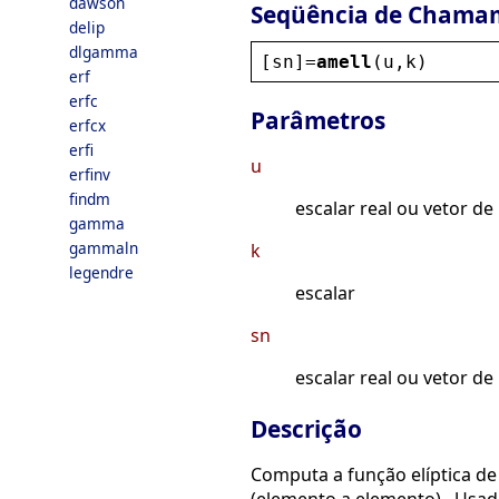
dawson
Seqüência de Chama
delip
dlgamma
[
sn
]=
amell
(
u
,
k
)
erf
erfc
Parâmetros
erfcx
erfi
u
erfinv
findm
escalar real ou vetor de 
gamma
gammaln
k
legendre
escalar
sn
escalar real ou vetor de 
Descrição
Computa a função elíptica de