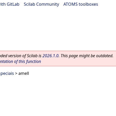
ith GitLab
|
Scilab Community
|
ATOMS toolboxes
ed version of Scilab is
2026.1.0
. This page might be outdated.
ation of this function
peciais
> amell