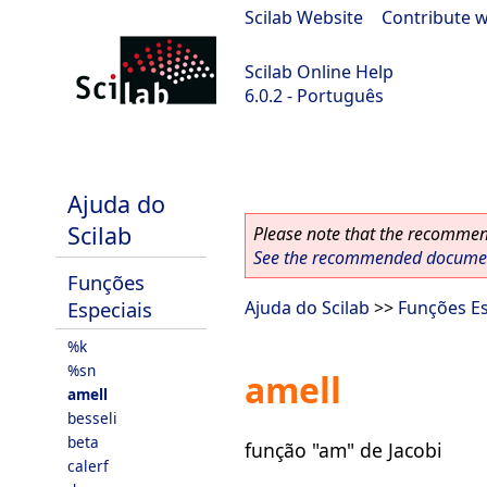
Scilab Website
|
Contribute w
Scilab Online Help
6.0.2 - Português
Scilab 6.0.2
Ajuda do
Scilab
Please note that the recommend
See the recommended document
Funções
Especiais
Ajuda do Scilab
>>
Funções Es
%k
%sn
amell
amell
besseli
beta
função "am" de Jacobi
calerf