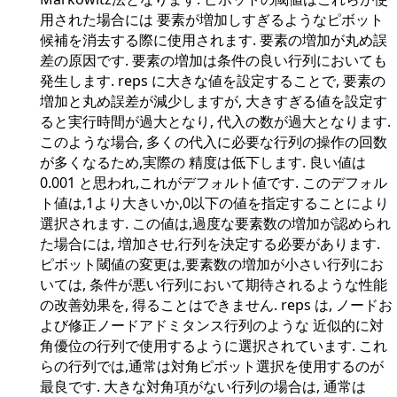
用された場合には 要素が増加しすぎるようなピボット
候補を消去する際に使用されます. 要素の増加が丸め誤
差の原因です. 要素の増加は条件の良い行列においても
発生します. reps に大きな値を設定することで, 要素の
増加と丸め誤差が減少しますが, 大きすぎる値を設定す
ると実行時間が過大となり, 代入の数が過大となります.
このような場合, 多くの代入に必要な行列の操作の回数
が多くなるため,実際の 精度は低下します. 良い値は
0.001 と思われ,これがデフォルト値です. このデフォル
ト値は,1より大きいか,0以下の値を指定することにより
選択されます. この値は,過度な要素数の増加が認められ
た場合には, 増加させ,行列を決定する必要があります.
ピボット閾値の変更は,要素数の増加が小さい行列にお
いては, 条件が悪い行列において期待されるような性能
の改善効果を, 得ることはできません. reps は, ノードお
よび修正ノードアドミタンス行列のような 近似的に対
角優位の行列で使用するように選択されています. これ
らの行列では,通常は対角ピボット選択を使用するのが
最良です. 大きな対角項がない行列の場合は, 通常は