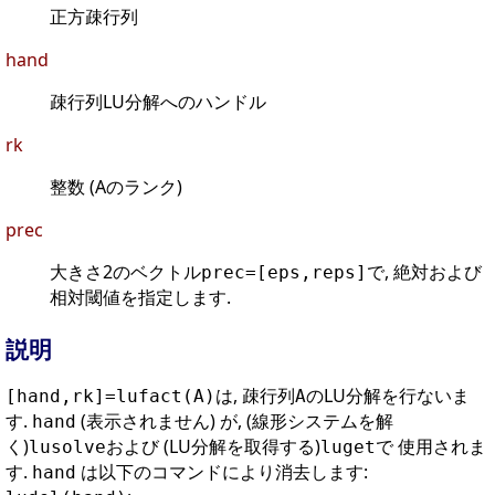
正方疎行列
hand
疎行列LU分解へのハンドル
rk
整数 (Aのランク)
prec
大きさ2のベクトル
で, 絶対および
prec=[eps,reps]
相対閾値を指定します.
説明
は, 疎行列
のLU分解を行ないま
[hand,rk]=lufact(A)
A
す.
(表示されません) が, (線形システムを解
hand
く)
および (LU分解を取得する)
で 使用されま
lusolve
luget
す.
は以下のコマンドにより消去します:
hand