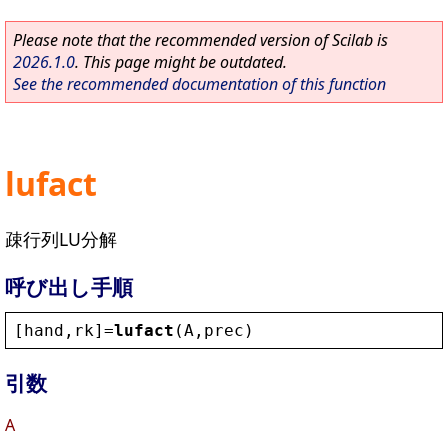
Please note that the recommended version of Scilab is
2026.1.0
. This page might be outdated.
See the recommended documentation of this function
lufact
疎行列LU分解
呼び出し手順
[
hand
,
rk
]=
lufact
(
A
,
prec
)
引数
A