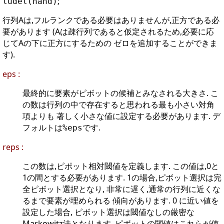
;
ludel(hand)
行列Aは,フルランクである必要はありませんが,正方である必
要があります (Aは疎行列であると仮定されるため,必要に応
じてAの下に正方にするための ゼロを追加することができま
す).
eps :
最終的に要素がピボットの候補とみなされる大きさ. こ
の数は行列の中で存在すると思われる最も小さい対角
項よりも 著しく小さな値に設定する必要があります. デ
フォルトは
です.
%eps
reps :
この数は,ピポット相対閾値を定義します. この値は,0と
1の間とする必要があります. 1の場合,ピボット選択は完
全ピボット選択となり, 非常に遅く,通常の行列に近くな
るまで要素が埋められる 傾向があります. 0 に近い値を
設定した場合, ピボット選択は閾値なしの厳密な
Markowitz法となります. ピボットの閾値はこれらが使