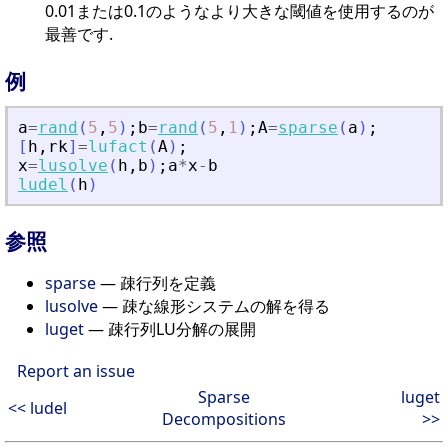
0.01または0.1のようなより大きな閾値を使用するのが
最善です.
例
a
=
rand
(
5
,
5
)
;
b
=
rand
(
5
,
1
)
;
A
=
sparse
(
a
)
;
[
h
,
rk
]
=
lufact
(
A
)
;
x
=
lusolve
(
h
,
b
)
;
a
*
x
-
b
ludel
(
h
)
参照
sparse
— 疎行列を定義
lusolve
— 疎な線形システムの解を得る
luget
— 疎行列LU分解の展開
Report an issue
Sparse
luget
<< ludel
Decompositions
>>