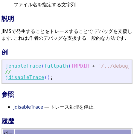
ファイル名を指定する文字列
説明
JIMSで発生することをトレースすることで デバッグを支援し
ます. これは,作者のデバッグを支援する一般的な方法です.
例
jenableTrace
(
fullpath
(
TMPDIR
+
"
/
.
./debug_j
// ...
jdisableTrace
(
)
;
参照
jdisableTrace
— トレース処理を停止.
履歴
バー