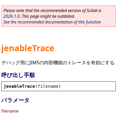
Please note that the recommended version of Scilab is
2026.1.0
. This page might be outdated.
See the recommended documentation of this function
jenableTrace
デバッグ用にJIMSの内部機能のトレースを有効にする.
呼び出し手順
jenableTrace
(
filename
)
パラメータ
filename