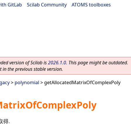
ith GitLab
|
Scilab Community
|
ATOMS toolboxes
ed version of Scilab is
2026.1.0
. This page might be outdated.
 in the previous stable version.
egacy
>
polynomial
> getAllocatedMatrixOfComplexPoly
MatrixOfComplexPoly
得.