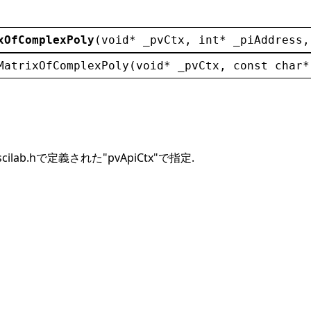
xOfComplexPoly
(
void
* 
_pvCtx
, 
int
* 
_piAddress
,
MatrixOfComplexPoly
(
void
* 
_pvCtx
, 
const
char
*
scilab.hで定義された"pvApiCtx"で指定.