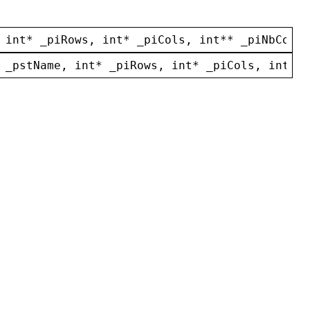
 
int
* 
_piRows
, 
int
* 
_piCols
, 
int
** 
_piNbCoef
,
 
_pstName
, 
int
* 
_piRows
, 
int
* 
_piCols
, 
int
** 