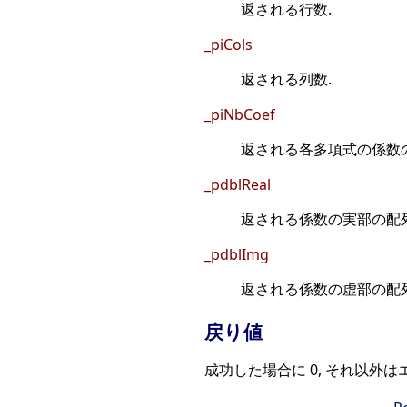
返される行数.
_piCols
返される列数.
_piNbCoef
返される各多項式の係数の
_pdblReal
返される係数の実部の配列
_pdblImg
返される係数の虚部の配列
戻り値
成功した場合に 0, それ以外は