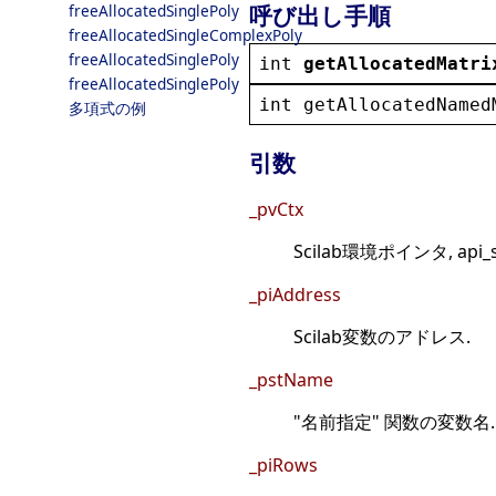
呼び出し手順
freeAllocatedSinglePoly
freeAllocatedSingleComplexPoly
freeAllocatedSinglePoly
int
getAllocatedMatri
freeAllocatedSinglePoly
int
getAllocatedNamed
多項式の例
引数
_pvCtx
Scilab環境ポインタ, api_
_piAddress
Scilab変数のアドレス.
_pstName
"名前指定" 関数の変数名.
_piRows