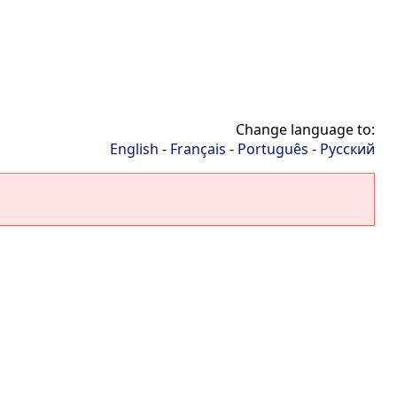
Change language to:
English
-
Français
-
Português
-
Русский