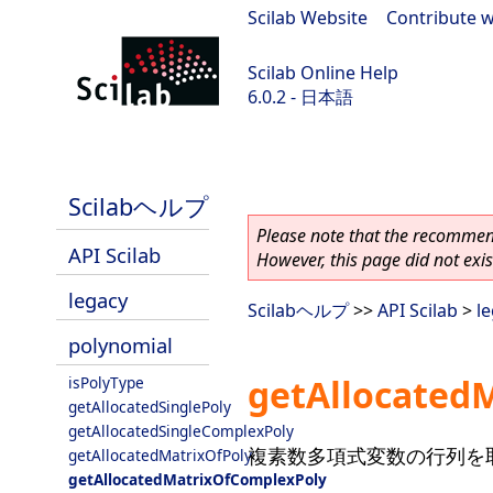
Scilab Website
|
Contribute w
Scilab Online Help
6.0.2 - 日本語
Scilab 6.0.2
Scilabヘルプ
Please note that the recommend
API Scilab
However, this page did not exist
legacy
Scilabヘルプ
>>
API Scilab
>
l
polynomial
getAllocated
isPolyType
getAllocatedSinglePoly
getAllocatedSingleComplexPoly
複素数多項式変数の行列を取
getAllocatedMatrixOfPoly
getAllocatedMatrixOfComplexPoly