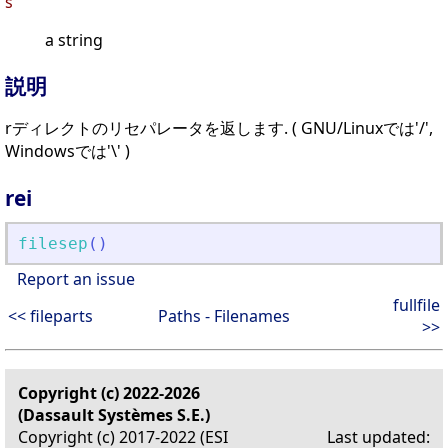
s
a string
説明
rディレクトのリセパレータを返します. ( GNU/Linuxでは'/',
Windowsでは'\' )
rei
filesep
(
)
Report an issue
fullfile
<< fileparts
Paths - Filenames
>>
Copyright (c) 2022-2026
(Dassault Systèmes S.E.)
Copyright (c) 2017-2022 (ESI
Last updated: