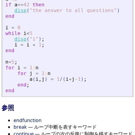
if
a
==
42
then
disp
(
"
the answer to all questions
"
)
end
i
=
0
while
i
<
5
disp
(
"
i
"
)
;
i
=
i
+
1
;
end
n
=
5
;
for
i
=
1
:
n
for
j
=
1
:
n
a
(
i
,
j
)
=
1
/
(
i
+
j
-
1
)
;
end
;
end
参照
endfunction
break
— ループ中断を表すキーワード
continue
— ループの次の反復に制御を移すキーワード