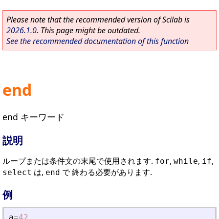
Please note that the recommended version of Scilab is
2026.1.0
. This page might be outdated.
See the recommended documentation of this function
end
end キーワード
説明
ループまたは条件文の末尾で使用されます.
,
,
,
for
while
if
は,
で 終わる必要があります.
select
end
例
a
=
42