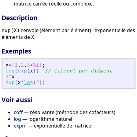
matrice carrée réelle ou complexe.
Description
renvoie (élément par élément) l'exponentielle des
exp(X)
éléments de
.
X
Exemples
x
=
[
1
,
2
,
3
+
%i
]
;
log
(
exp
(
x
)
)
// élément par élément
2
^
x
exp
(
x
*
log
(
2
)
)
Voir aussi
coff
— résolvante (méthode des cofacteurs)
log
— logarithme naturel
expm
— exponentielle de matrice