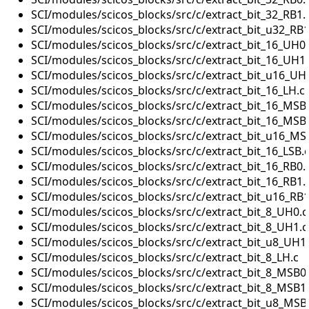
SCI/modules/scicos_blocks/src/c/extract_bit_32_RB1.
SCI/modules/scicos_blocks/src/c/extract_bit_u32_RB1
SCI/modules/scicos_blocks/src/c/extract_bit_16_UH0.
SCI/modules/scicos_blocks/src/c/extract_bit_16_UH1.
SCI/modules/scicos_blocks/src/c/extract_bit_u16_UH
SCI/modules/scicos_blocks/src/c/extract_bit_16_LH.c
SCI/modules/scicos_blocks/src/c/extract_bit_16_MSB
SCI/modules/scicos_blocks/src/c/extract_bit_16_MSB
SCI/modules/scicos_blocks/src/c/extract_bit_u16_MS
SCI/modules/scicos_blocks/src/c/extract_bit_16_LSB.
SCI/modules/scicos_blocks/src/c/extract_bit_16_RB0.
SCI/modules/scicos_blocks/src/c/extract_bit_16_RB1.
SCI/modules/scicos_blocks/src/c/extract_bit_u16_RB1
SCI/modules/scicos_blocks/src/c/extract_bit_8_UH0.c
SCI/modules/scicos_blocks/src/c/extract_bit_8_UH1.c
SCI/modules/scicos_blocks/src/c/extract_bit_u8_UH1
SCI/modules/scicos_blocks/src/c/extract_bit_8_LH.c
SCI/modules/scicos_blocks/src/c/extract_bit_8_MSB0
SCI/modules/scicos_blocks/src/c/extract_bit_8_MSB1
SCI/modules/scicos_blocks/src/c/extract_bit_u8_MSB