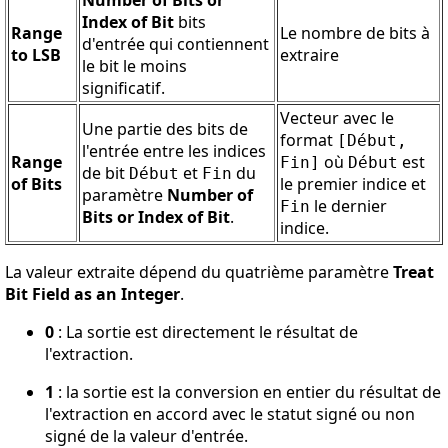
Number of Bits or
Index of Bit
bits
Range
Le nombre de bits à
d'entrée qui contiennent
to LSB
extraire
le bit le moins
significatif.
Vecteur avec le
Une partie des bits de
format
[Début,
l'entrée entre les indices
Range
où
est
Fin]
Début
de bit
et
du
Début
Fin
of Bits
le premier indice et
paramètre
Number of
le dernier
Fin
Bits or Index of Bit
.
indice.
La valeur extraite dépend du quatrième paramètre
Treat
Bit Field as an Integer
.
0
: La sortie est directement le résultat de
l'extraction.
1
: la sortie est la conversion en entier du résultat de
l'extraction en accord avec le statut signé ou non
signé de la valeur d'entrée.