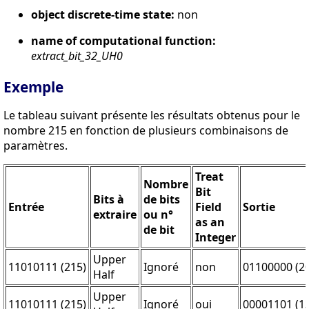
object discrete-time state:
non
name of computational function:
extract_bit_32_UH0
Exemple
Le tableau suivant présente les résultats obtenus pour le
nombre 215 en fonction de plusieurs combinaisons de
paramètres.
Treat
Nombre
Bit
Bits à
de bits
Entrée
Field
Sortie
extraire
ou n°
as an
de bit
Integer
Upper
11010111 (215)
Ignoré
non
01100000 (2
Half
Upper
11010111 (215)
Ignoré
oui
00001101 (13