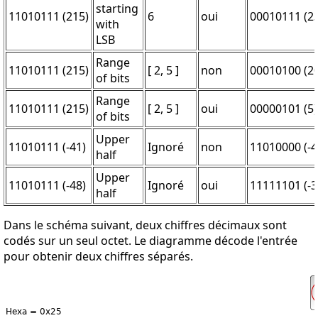
starting
11010111 (215)
6
oui
00010111 (23
with
LSB
Range
11010111 (215)
[ 2, 5 ]
non
00010100 (20
of bits
Range
11010111 (215)
[ 2, 5 ]
oui
00000101 (5)
of bits
Upper
11010111 (-41)
Ignoré
non
11010000 (-4
half
Upper
11010111 (-48)
Ignoré
oui
11111101 (-3
half
Dans le schéma suivant, deux chiffres décimaux sont
codés sur un seul octet. Le diagramme décode l'entrée
pour obtenir deux chiffres séparés.