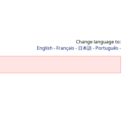
Change language to:
English
-
Français
-
日本語
-
Português
-