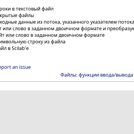
роки в текстовый файл
ткрытые файлы
одные данные из потока, указанного указателем потока 
 или слово в заданном двоичном формате и преобразуе
йт или слово в заданном двоичном формате
имвольную строку из файла
л в Scilab'е
eport an issue
Файлы: функции ввода/вывода