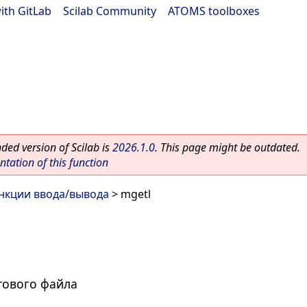
ith GitLab
|
Scilab Community
|
ATOMS toolboxes
ed version of Scilab is
2026.1.0
. This page might be outdated.
ation of this function
нкции ввода/вывода
> mgetl
стового файла