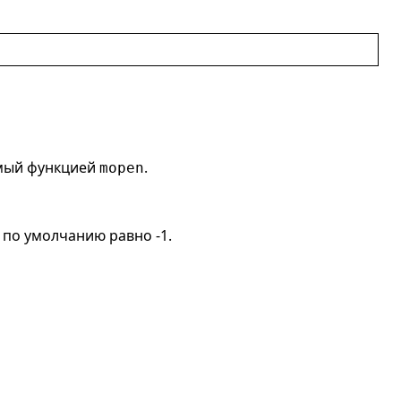
емый функцией
.
mopen
 по умолчанию равно -1.