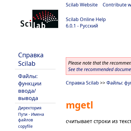
Scilab Website
|
Contribute w
Scilab Online Help
6.0.1 - Русский
Scilab 6.0.1
Справка
Scilab
Please note that the recommend
See the recommended document
Файлы:
функции
Справка Scilab
>>
Файлы: фу
ввода/
вывода
mgetl
Директория
Пути - Имена
файлов
считывает строки из тек
copyfile