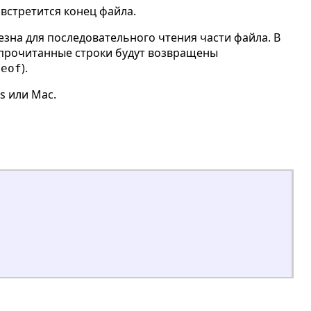
е встретится конец файла.
езна для последовательного чтения части файла. В
 прочитанные строки будут возвращены
).
meof
s или Mac.