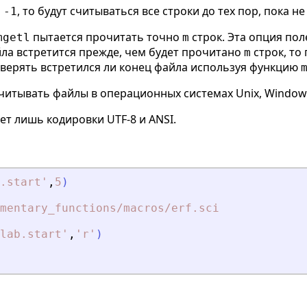
о
, то будут считываться все строки до тех пор, пока н
-1
пытается прочитать точно
строк. Эта опция пол
mgetl
m
йла встретится прежде, чем будет прочитано
строк, то
m
ерять встретился ли конец файла используя функцию
читывать файлы в операционных системах Unix, Window
т лишь кодировки UTF-8 и ANSI.
.start
'
,
5
)
mentary_functions
/macros
/erf.sci
lab.start
'
,
'
r
'
)