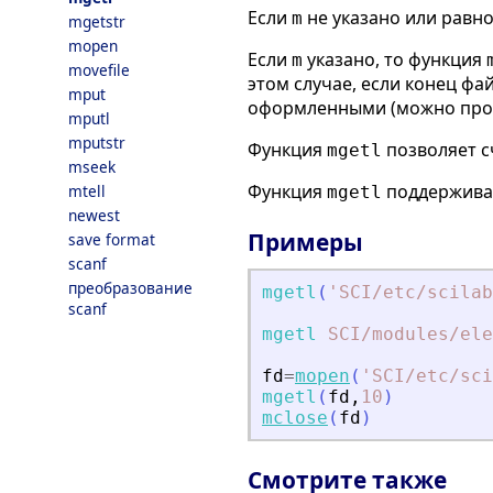
Если
не указано или равн
m
mgetstr
mopen
Если
указано, то функция
m
movefile
этом случае, если конец фа
mput
оформленными (можно пров
mputl
mputstr
Функция
позволяет с
mgetl
mseek
Функция
поддерживае
mtell
mgetl
newest
Примеры
save format
scanf
преобразование
mgetl
(
'
SCI/etc/scilab
scanf
mgetl
SCI
/modules
/ele
fd
=
mopen
(
'
SCI/etc/sci
mgetl
(
fd
,
10
)
mclose
(
fd
)
Смотрите также