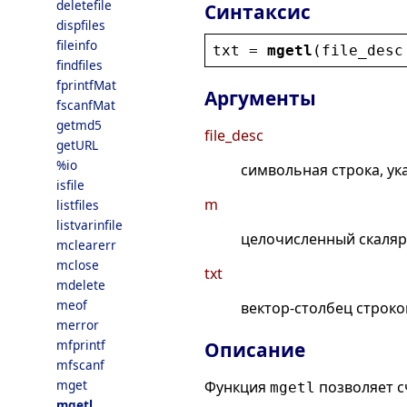
deletefile
Синтаксис
dispfiles
fileinfo
txt
 = 
mgetl
(
file_desc
findfiles
fprintfMat
Аргументы
fscanfMat
getmd5
file_desc
getURL
%io
символьная строка, у
isfile
m
listfiles
listvarinfile
целочисленный скаляр:
mclearerr
mclose
txt
mdelete
meof
вектор-столбец строко
merror
mfprintf
Описание
mfscanf
mget
Функция
позволяет с
mgetl
mgetl