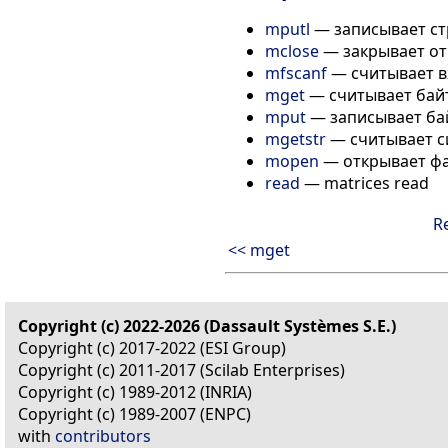
mputl
— записывает ст
mclose
— закрывает о
mfscanf
— считывает вх
mget
— считывает байт
mput
— записывает ба
mgetstr
— считывает с
mopen
— открывает фай
read
— matrices read
R
<< mget
Copyright (c) 2022-2026 (Dassault Systèmes S.E.)
Copyright (c) 2017-2022 (ESI Group)
Copyright (c) 2011-2017 (Scilab Enterprises)
Copyright (c) 1989-2012 (INRIA)
Copyright (c) 1989-2007 (ENPC)
with
contributors