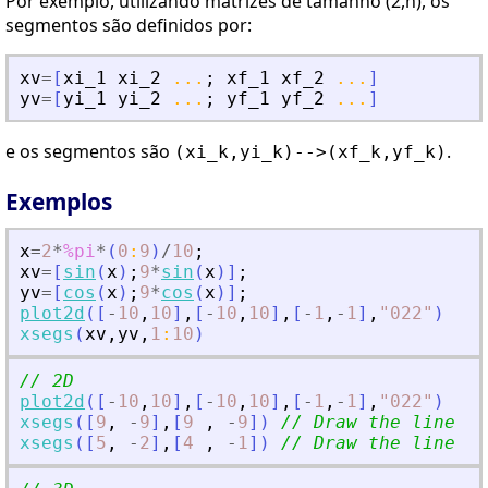
Por exemplo, utilizando matrizes de tamanho (2,n), os
segmentos são definidos por:
xv
=
[
xi_1
xi_2
...
;
xf_1
xf_2
...
]
yv
=
[
yi_1
yi_2
...
;
yf_1
yf_2
...
]
e os segmentos são
.
(xi_k,yi_k)-->(xf_k,yf_k)
Exemplos
x
=
2
*
%pi
*
(
0
:
9
)
/
10
;
xv
=
[
sin
(
x
)
;
9
*
sin
(
x
)
]
;
yv
=
[
cos
(
x
)
;
9
*
cos
(
x
)
]
;
plot2d
(
[
-
10
,
10
]
,
[
-
10
,
10
]
,
[
-
1
,
-
1
]
,
"
022
"
)
xsegs
(
xv
,
yv
,
1
:
10
)
// 2D
plot2d
(
[
-
10
,
10
]
,
[
-
10
,
10
]
,
[
-
1
,
-
1
]
,
"
022
"
)
xsegs
(
[
9
,
-
9
]
,
[
9
,
-
9
]
)
// Draw the line fr
xsegs
(
[
5
,
-
2
]
,
[
4
,
-
1
]
)
// Draw the line fr