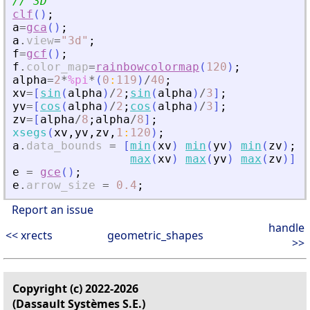
// 3D
clf
(
)
;
a
=
gca
(
)
;
a
.
view
=
"
3d
"
;
f
=
gcf
(
)
;
f
.
color_map
=
rainbowcolormap
(
120
)
;
alpha
=
2
*
%pi
*
(
0
:
119
)
/
40
;
xv
=
[
sin
(
alpha
)
/
2
;
sin
(
alpha
)
/
3
]
;
yv
=
[
cos
(
alpha
)
/
2
;
cos
(
alpha
)
/
3
]
;
zv
=
[
alpha
/
8
;
alpha
/
8
]
;
xsegs
(
xv
,
yv
,
zv
,
1
:
120
)
;
a
.
data_bounds
=
[
min
(
xv
)
min
(
yv
)
min
(
zv
)
;
.
max
(
xv
)
max
(
yv
)
max
(
zv
)
]
;
e
=
gce
(
)
;
e
.
arrow_size
=
0.4
;
Report an issue
handle
<< xrects
geometric_shapes
>>
Copyright (c) 2022-2026
(Dassault Systèmes S.E.)