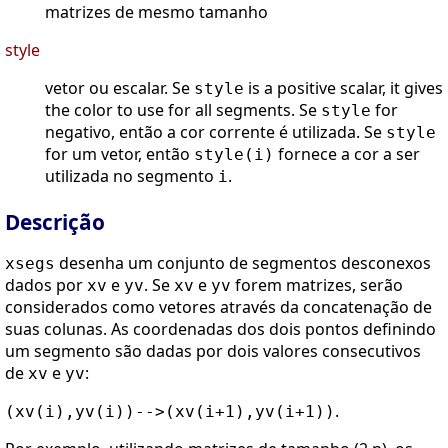
matrizes de mesmo tamanho
style
vetor ou escalar. Se
is a positive scalar, it gives
style
the color to use for all segments. Se
for
style
negativo, então a cor corrente é utilizada. Se
style
for um vetor, então
fornece a cor a ser
style(i)
utilizada no segmento
.
i
Descrição
desenha um conjunto de segmentos desconexos
xsegs
dados por
e
. Se
e
forem matrizes, serão
xv
yv
xv
yv
considerados como vetores através da concatenação de
suas colunas. As coordenadas dos dois pontos definindo
um segmento são dadas por dois valores consecutivos
de
e
:
xv
yv
.
(xv(i),yv(i))-->(xv(i+1),yv(i+1))