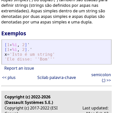
definir strings (strings são definidos por aspas nas
extremidades). Aspas simples dentro de um string são
denotadas por duas aspas simples e aspas duplas são
denotadas por uma aspas simples e uma dupla.
Exemplos
[
1
+
%i
,
2
]
'
[
1
+
%i
,
2
]
.'
x
=
'
Isto é um string
'
'
Ele disse: ''Bom''
'
Report an issue
semicolon
<< plus
Scilab palavra-chave
(;) >>
Copyright (c) 2022-2026
(Dassault Systèmes S.E.)
Copyright (c) 2017-2022 (ESI
Last updated: