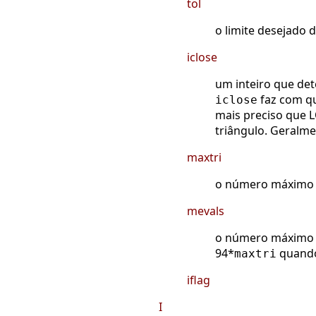
tol
o limite desejado 
iclose
um inteiro que de
faz com qu
iclose
mais preciso que 
triângulo. Geralme
maxtri
o número máximo de
mevals
o número máximo d
94*
quando
maxtri
iflag
I