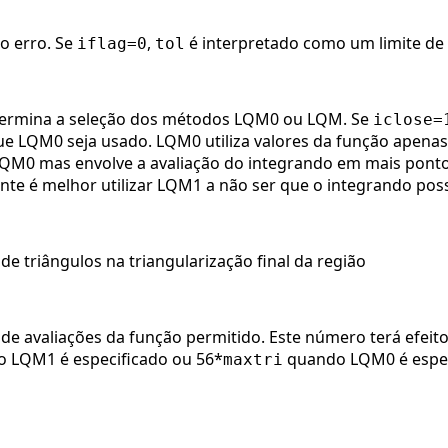
do erro. Se
,
é interpretado como um limite de e
iflag=0
tol
termina a seleção dos métodos LQM0 ou LQM. Se
iclose=
e LQM0 seja usado. LQM0 utiliza valores da função apenas
LQM0 mas envolve a avaliação do integrando em mais pontos
nte é melhor utilizar LQM1 a não ser que o integrando poss
 triângulos na triangularização final da região
e avaliações da função permitido. Este número terá efeit
 LQM1 é especificado ou 56*
quando LQM0 é espec
maxtri