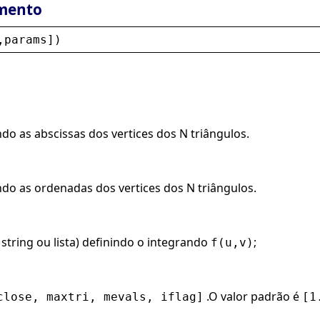
mento
,
params
])
do as abscissas dos vertices dos N triângulos.
do as ordenadas dos vertices dos N triângulos.
string ou lista) definindo o integrando
;
f(u,v)
.O valor padrão é
close, maxtri, mevals, iflag]
[1