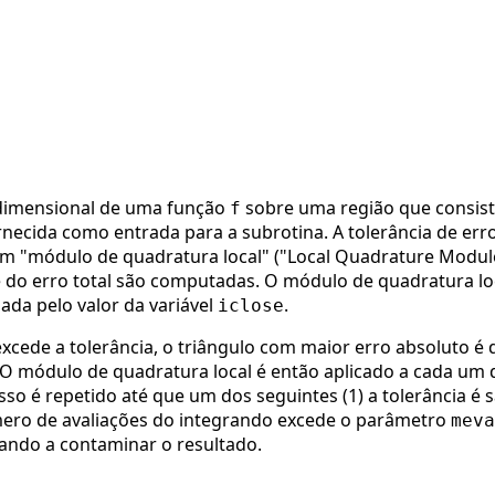
idimensional de uma função
sobre uma região que consis
f
rnecida como entrada para a subrotina. A tolerância de er
Um "módulo de quadratura local" ("Local Quadrature Module
l e do erro total são computadas. O módulo de quadratura l
ada pelo valor da variável
.
iclose
 excede a tolerância, o triângulo com maior erro absoluto é
O módulo de quadratura local é então aplicado a cada um d
esso é repetido até que um dos seguintes (1) a tolerância é 
úmero de avaliações do integrando excede o parâmetro
meva
ndo a contaminar o resultado.