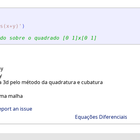
s(x+y)
'
)
do sobre o quadrado [0 1]x[0 1]
hy
y
da 3d pelo método da quadratura e cubatura
uma malha
eport an issue
Equações Diferenciais