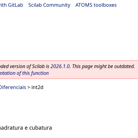
ith GitLab
|
Scilab Community
|
ATOMS toolboxes
ed version of Scilab is
2026.1.0
. This page might be outdated.
ation of this function
iferenciais
> int2d
uadratura e cubatura