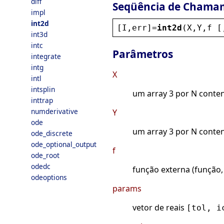
diff
Seqüência de Chama
impl
int2d
[
I
,
err
]=
int2d
(
X
,
Y
,
f
 [
int3d
intc
Parâmetros
integrate
intg
X
intl
intsplin
um array 3 por N conten
inttrap
numderivative
Y
ode
um array 3 por N conten
ode_discrete
ode_optional_output
f
ode_root
odedc
função externa (função, 
odeoptions
params
vetor de reais
[tol, i