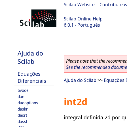
Scilab Website
|
Contribute w
Scilab Online Help
6.0.1 - Português
Scilab 6.0.1
Ajuda do
Scilab
Please note that the recommend
See the recommended document
Equações
Diferenciais
Ajuda do Scilab
>>
Equações D
bvode
dae
int2d
daeoptions
daskr
dasrt
integral definida 2d por q
dassl