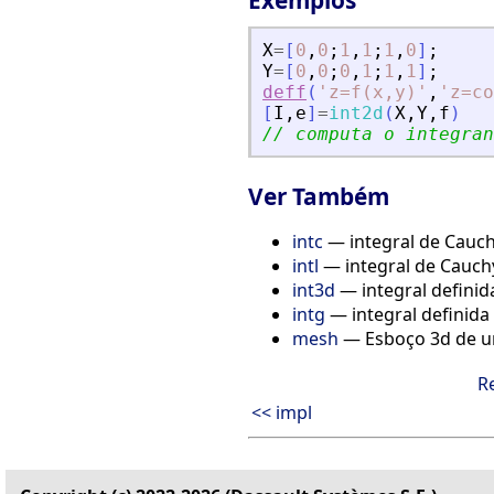
Exemplos
X
=
[
0
,
0
;
1
,
1
;
1
,
0
]
;
Y
=
[
0
,
0
;
0
,
1
;
1
,
1
]
;
deff
(
'
z=f(x,y)
'
,
'
z=co
[
I
,
e
]
=
int2d
(
X
,
Y
,
f
)
// computa o integran
Ver Também
intc
— integral de Cauc
intl
— integral de Cauch
int3d
— integral defini
intg
— integral definida
mesh
— Esboço 3d de 
R
<< impl